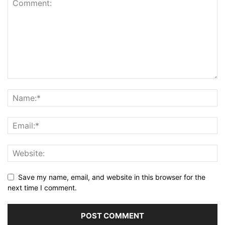
Save my name, email, and website in this browser for the
next time I comment.