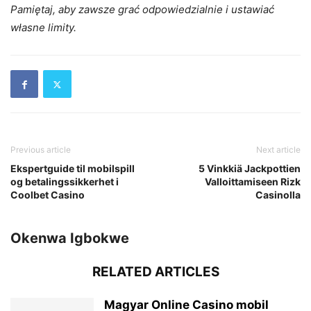
Pamiętaj, aby zawsze grać odpowiedzialnie i ustawiać
własne limity.
Previous article
Next article
Ekspertguide til mobilspill
5 Vinkkiä Jackpottien
og betalingssikkerhet i
Valloittamiseen Rizk
Coolbet Casino
Casinolla
Okenwa Igbokwe
RELATED ARTICLES
Magyar Online Casino mobil