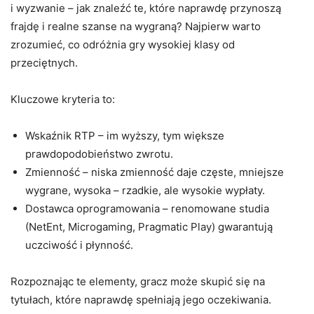
i wyzwanie – jak znaleźć te, które naprawdę przynoszą
frajdę i realne szanse na wygraną? Najpierw warto
zrozumieć, co odróżnia gry wysokiej klasy od
przeciętnych.
Kluczowe kryteria to:
Wskaźnik RTP – im wyższy, tym większe
prawdopodobieństwo zwrotu.
Zmienność – niska zmienność daje częste, mniejsze
wygrane, wysoka – rzadkie, ale wysokie wypłaty.
Dostawca oprogramowania – renomowane studia
(NetEnt, Microgaming, Pragmatic Play) gwarantują
uczciwość i płynność.
Rozpoznając te elementy, gracz może skupić się na
tytułach, które naprawdę spełniają jego oczekiwania.