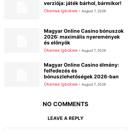
verziója: játék bárhol, bármikor!
Okenwa Igbokwe
-
August 7, 2026
Magyar Online Casino bónuszok
2026: maximális nyeremények
és előnyök
Okenwa Igbokwe
-
August 7, 2026
Magyar Online Casino élmény:
felfedezés és
bónuszlehetőségek 2026-ban
Okenwa Igbokwe
-
August 7, 2026
NO COMMENTS
LEAVE A REPLY