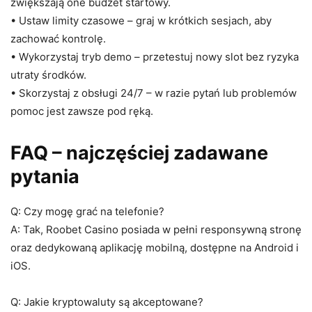
zwiększają one budżet startowy.
• Ustaw limity czasowe – graj w krótkich sesjach, aby
zachować kontrolę.
• Wykorzystaj tryb demo – przetestuj nowy slot bez ryzyka
utraty środków.
• Skorzystaj z obsługi 24/7 – w razie pytań lub problemów
pomoc jest zawsze pod ręką.
FAQ – najczęściej zadawane
pytania
Q: Czy mogę grać na telefonie?
A: Tak, Roobet Casino posiada w pełni responsywną stronę
oraz dedykowaną aplikację mobilną, dostępne na Android i
iOS.
Q: Jakie kryptowaluty są akceptowane?