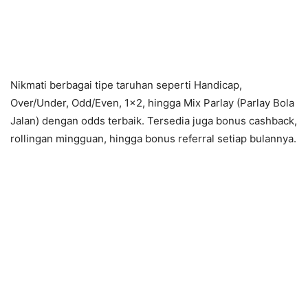
Nikmati berbagai tipe taruhan seperti Handicap,
Over/Under, Odd/Even, 1×2, hingga Mix Parlay (Parlay Bola
Jalan) dengan odds terbaik. Tersedia juga bonus cashback,
rollingan mingguan, hingga bonus referral setiap bulannya.