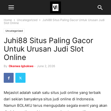
Home
Uncategorized
Juhi88 Situs Paling Gacor Untuk Urusan Judi
Slot Online
Uncategorized
Juhi88 Situs Paling Gacor
Untuk Urusan Judi Slot
Online
By
Okenwa Igbokwe
-
June 2, 2026
Mejaslot adalah salah satu situs judi online yang terbaik
dari sekian banyaknya situs judi online di Indonesia.
Namun BOLAKU terus mengupdate segala event yang akan