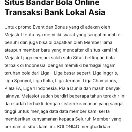
Situs Bandar Bola Online
Transaksi Bank Lokal Asia
Untuk promo Event dan Bonus yang di adakan oleh
Mejaslot tentu nya memiliki syarat yang sangat mudah di
penuhi dan juga bisa di dapatkan oleh Member lama
ataupun member baru yang mendaftar di situs kami ini.
Mejaslot juga menjadi salah satu Situs bettingan bola
terbaik di Indonesia, dengan memiliki berbagai ragam
taruhan bola dari Liga – Liga besar seperti Liga Inggris,
Liga Spanyol, Liga Italia, Liga Jerman, Liga Champions,
Piala FA, Liga 1 Indonesia, Piala Dunia dan masih banyak
lainnya. Mejaslot sudah berdiri beberapa tahun terakhir ini
dan sudah terbukti dengan sistem keamanan yang sangat
tinggi untuk menjaga data data member kami serta
memberikan kenyamanan kepada Seluruh Member yang
bermain di situs kami ini. KOLONI4D menghadirkan