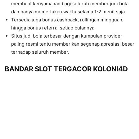
membuat kenyamanan bagi seluruh member judi bola
dan hanya memerlukan waktu selama 1-2 menit saja.
Tersedia juga bonus cashback, rollingan mingguan,
hingga bonus referral setiap bulannya.
Situs judi bola terbesar dengan kumpulan provider
paling resmi tentu memberikan segenap apresiasi besar
terhadap seluruh member.
BANDAR SLOT TERGACOR KOLONI4D