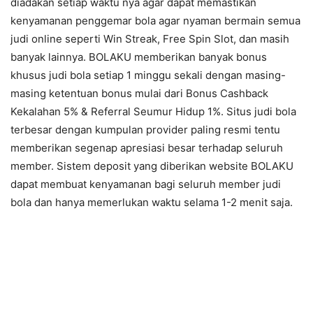
diadakan setiap waktu nya agar dapat memastikan
kenyamanan penggemar bola agar nyaman bermain semua
judi online seperti Win Streak, Free Spin Slot, dan masih
banyak lainnya. BOLAKU memberikan banyak bonus
khusus judi bola setiap 1 minggu sekali dengan masing-
masing ketentuan bonus mulai dari Bonus Cashback
Kekalahan 5% & Referral Seumur Hidup 1%. Situs judi bola
terbesar dengan kumpulan provider paling resmi tentu
memberikan segenap apresiasi besar terhadap seluruh
member. Sistem deposit yang diberikan website BOLAKU
dapat membuat kenyamanan bagi seluruh member judi
bola dan hanya memerlukan waktu selama 1-2 menit saja.