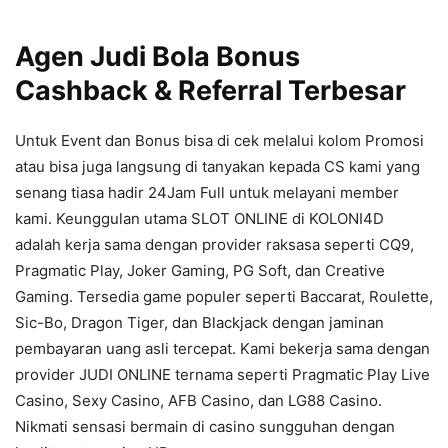
Agen Judi Bola Bonus
Cashback & Referral Terbesar
Untuk Event dan Bonus bisa di cek melalui kolom Promosi
atau bisa juga langsung di tanyakan kepada CS kami yang
senang tiasa hadir 24Jam Full untuk melayani member
kami. Keunggulan utama SLOT ONLINE di KOLONI4D
adalah kerja sama dengan provider raksasa seperti CQ9,
Pragmatic Play, Joker Gaming, PG Soft, dan Creative
Gaming. Tersedia game populer seperti Baccarat, Roulette,
Sic-Bo, Dragon Tiger, dan Blackjack dengan jaminan
pembayaran uang asli tercepat. Kami bekerja sama dengan
provider JUDI ONLINE ternama seperti Pragmatic Play Live
Casino, Sexy Casino, AFB Casino, dan LG88 Casino.
Nikmati sensasi bermain di casino sungguhan dengan