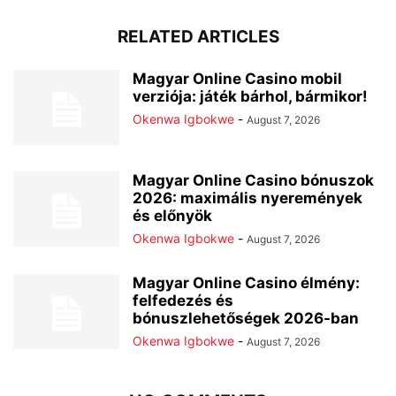
RELATED ARTICLES
Magyar Online Casino mobil
verziója: játék bárhol, bármikor!
Okenwa Igbokwe
-
August 7, 2026
Magyar Online Casino bónuszok
2026: maximális nyeremények
és előnyök
Okenwa Igbokwe
-
August 7, 2026
Magyar Online Casino élmény:
felfedezés és
bónuszlehetőségek 2026-ban
Okenwa Igbokwe
-
August 7, 2026