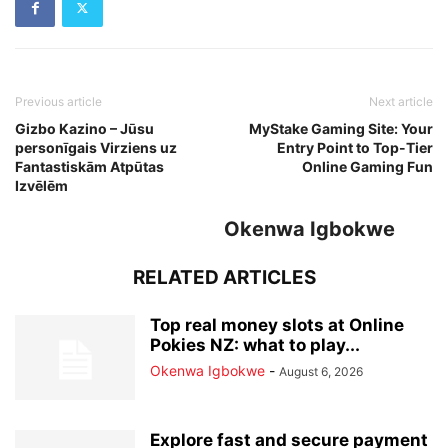
Previous article
Next article
Gizbo Kazino – Jūsu
MyStake Gaming Site: Your
personīgais Virziens uz
Entry Point to Top-Tier
Fantastiskām Atpūtas
Online Gaming Fun
Izvēlēm
Okenwa Igbokwe
RELATED ARTICLES
Top real money slots at Online
Pokies NZ: what to play...
Okenwa Igbokwe
-
August 6, 2026
Explore fast and secure payment