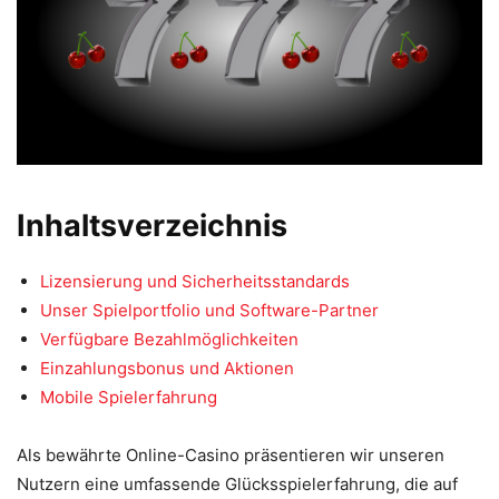
Inhaltsverzeichnis
Lizensierung und Sicherheitsstandards
Unser Spielportfolio und Software-Partner
Verfügbare Bezahlmöglichkeiten
Einzahlungsbonus und Aktionen
Mobile Spielerfahrung
Als bewährte Online-Casino präsentieren wir unseren
Nutzern eine umfassende Glücksspielerfahrung, die auf