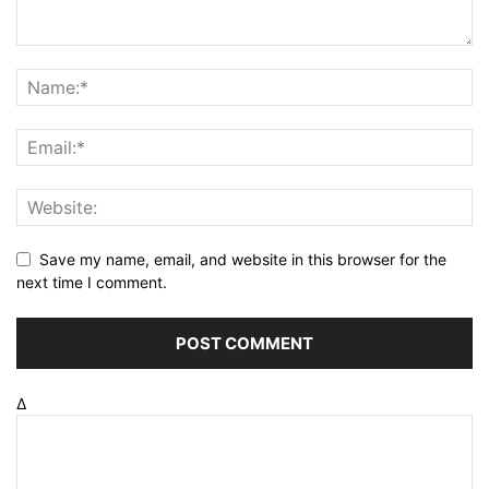
Save my name, email, and website in this browser for the
next time I comment.
Δ