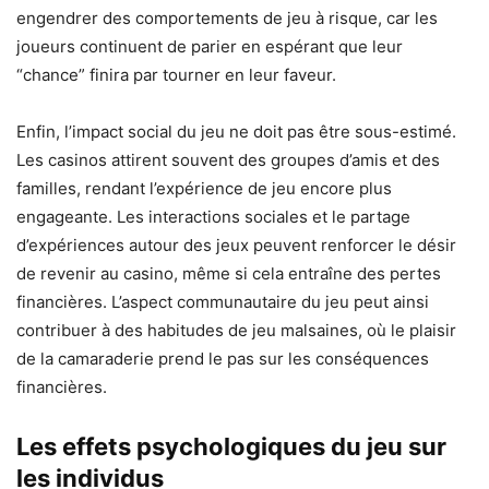
engendrer des comportements de jeu à risque, car les
joueurs continuent de parier en espérant que leur
“chance” finira par tourner en leur faveur.
Enfin, l’impact social du jeu ne doit pas être sous-estimé.
Les casinos attirent souvent des groupes d’amis et des
familles, rendant l’expérience de jeu encore plus
engageante. Les interactions sociales et le partage
d’expériences autour des jeux peuvent renforcer le désir
de revenir au casino, même si cela entraîne des pertes
financières. L’aspect communautaire du jeu peut ainsi
contribuer à des habitudes de jeu malsaines, où le plaisir
de la camaraderie prend le pas sur les conséquences
financières.
Les effets psychologiques du jeu sur
les individus