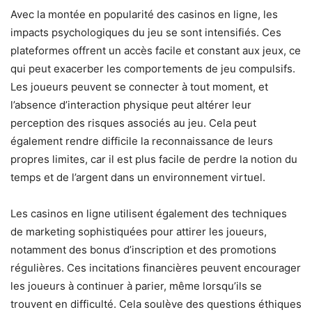
Avec la montée en popularité des casinos en ligne, les
impacts psychologiques du jeu se sont intensifiés. Ces
plateformes offrent un accès facile et constant aux jeux, ce
qui peut exacerber les comportements de jeu compulsifs.
Les joueurs peuvent se connecter à tout moment, et
l’absence d’interaction physique peut altérer leur
perception des risques associés au jeu. Cela peut
également rendre difficile la reconnaissance de leurs
propres limites, car il est plus facile de perdre la notion du
temps et de l’argent dans un environnement virtuel.
Les casinos en ligne utilisent également des techniques
de marketing sophistiquées pour attirer les joueurs,
notamment des bonus d’inscription et des promotions
régulières. Ces incitations financières peuvent encourager
les joueurs à continuer à parier, même lorsqu’ils se
trouvent en difficulté. Cela soulève des questions éthiques