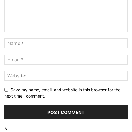
Save my name, email, and website in this browser for the
next time I comment.
Δ