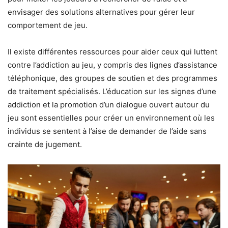
envisager des solutions alternatives pour gérer leur
comportement de jeu.
Il existe différentes ressources pour aider ceux qui luttent
contre l’addiction au jeu, y compris des lignes d’assistance
téléphonique, des groupes de soutien et des programmes
de traitement spécialisés. L’éducation sur les signes d’une
addiction et la promotion d’un dialogue ouvert autour du
jeu sont essentielles pour créer un environnement où les
individus se sentent à l’aise de demander de l’aide sans
crainte de jugement.