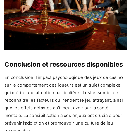
Conclusion et ressources disponibles
En conclusion, l’impact psychologique des jeux de casino
sur le comportement des joueurs est un sujet complexe
qui mérite une attention particulière. Il est essentiel de
reconnaître les facteurs qui rendent le jeu attrayant, ainsi
que les effets néfastes qu’il peut avoir sur la santé
mentale. La sensibilisation à ces enjeux est cruciale pour
prévenir l’addiction et promouvoir une culture de jeu
responsable.