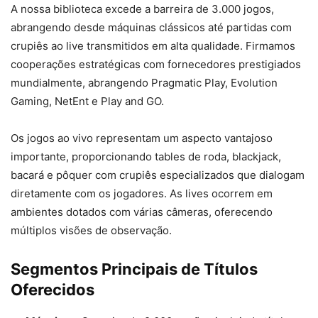
A nossa biblioteca excede a barreira de 3.000 jogos,
abrangendo desde máquinas clássicos até partidas com
crupiês ao live transmitidos em alta qualidade. Firmamos
cooperações estratégicas com fornecedores prestigiados
mundialmente, abrangendo Pragmatic Play, Evolution
Gaming, NetEnt e Play and GO.
Os jogos ao vivo representam um aspecto vantajoso
importante, proporcionando tables de roda, blackjack,
bacará e pôquer com crupiês especializados que dialogam
diretamente com os jogadores. As lives ocorrem em
ambientes dotados com várias câmeras, oferecendo
múltiplos visões de observação.
Segmentos Principais de Títulos
Oferecidos