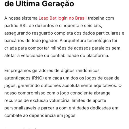
de Última Geração
A nossa sistema
Leao Bet login no Brasil
trabalha com
padrão SSL de duzentos e cinquenta e seis bits,
assegurando resguardo completa dos dados particulares e
bancários de todo jogador. A arquitetura tecnológica foi
criada para comportar milhões de acessos paralelos sem
afetar a velocidade ou confiabilidade do plataforma.
Empregamos geradores de dígitos randômicos
autenticados (RNG) em cada um dos os jogos de casa de
jogos, garantindo outcomes absolutamente equitativos. O
nosso compromisso com o jogo consciente abrange
recursos de exclusão voluntária, limites de aporte
personalizáveis e parceria com entidades dedicadas em
combate ao dependência em jogos.