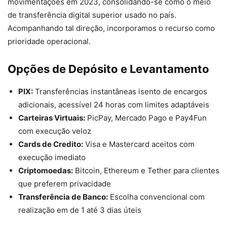
movimentações em 2023, consolidando-se como o meio
de transferência digital superior usado no país.
Acompanhando tal direção, incorporamos o recurso como
prioridade operacional.
Opções de Depósito e Levantamento
PIX:
Transferências instantâneas isento de encargos
adicionais, acessível 24 horas com limites adaptáveis
Carteiras Virtuais:
PicPay, Mercado Pago e Pay4Fun
com execução veloz
Cards de Credito:
Visa e Mastercard aceitos com
execução imediato
Criptomoedas:
Bitcoin, Ethereum e Tether para clientes
que preferem privacidade
Transferência de Banco:
Escolha convencional com
realização em de 1 até 3 dias úteis