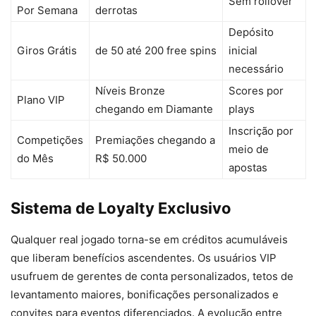
Sem rollover
Por Semana
derrotas
Depósito
Giros Grátis
de 50 até 200 free spins
inicial
necessário
Níveis Bronze
Scores por
Plano VIP
chegando em Diamante
plays
Inscrição por
Competições
Premiações chegando a
meio de
do Mês
R$ 50.000
apostas
Sistema de Loyalty Exclusivo
Qualquer real jogado torna-se em créditos acumuláveis
que liberam benefícios ascendentes. Os usuários VIP
usufruem de gerentes de conta personalizados, tetos de
levantamento maiores, bonificações personalizados e
convites para eventos diferenciados. A evolução entre