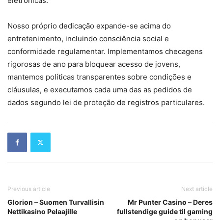
eletrônicas.
Nosso próprio dedicação expande-se acima do
entretenimento, incluindo consciência social e
conformidade regulamentar. Implementamos checagens
rigorosas de ano para bloquear acesso de jovens,
mantemos políticas transparentes sobre condições e
cláusulas, e executamos cada uma das as pedidos de
dados segundo lei de proteção de registros particulares.
Previous article
Next article
Glorion – Suomen Turvallisin
Mr Punter Casino – Deres
Nettikasino Pelaajille
fullstendige guide til gaming