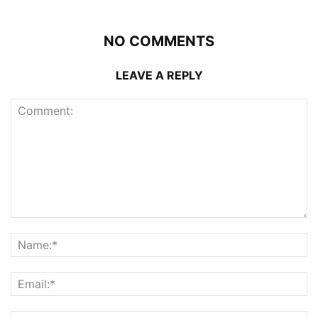
NO COMMENTS
LEAVE A REPLY