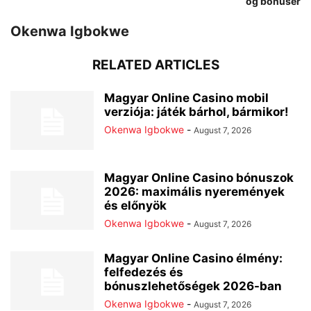
og bonuser
Okenwa Igbokwe
RELATED ARTICLES
Magyar Online Casino mobil
verziója: játék bárhol, bármikor!
Okenwa Igbokwe
-
August 7, 2026
Magyar Online Casino bónuszok
2026: maximális nyeremények
és előnyök
Okenwa Igbokwe
-
August 7, 2026
Magyar Online Casino élmény:
felfedezés és
bónuszlehetőségek 2026-ban
Okenwa Igbokwe
-
August 7, 2026