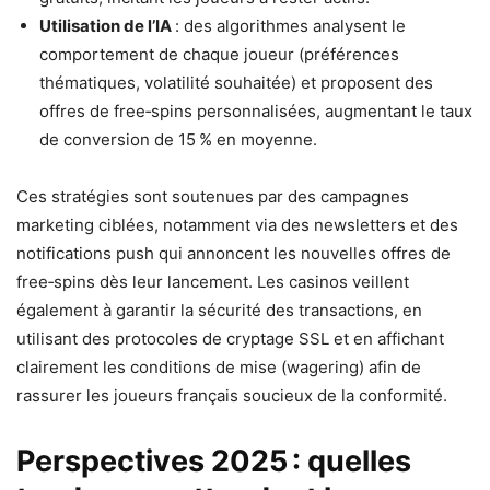
Utilisation de l’IA
: des algorithmes analysent le
comportement de chaque joueur (préférences
thématiques, volatilité souhaitée) et proposent des
offres de free‑spins personnalisées, augmentant le taux
de conversion de 15 % en moyenne.
Ces stratégies sont soutenues par des campagnes
marketing ciblées, notamment via des newsletters et des
notifications push qui annoncent les nouvelles offres de
free‑spins dès leur lancement. Les casinos veillent
également à garantir la sécurité des transactions, en
utilisant des protocoles de cryptage SSL et en affichant
clairement les conditions de mise (wagering) afin de
rassurer les joueurs français soucieux de la conformité.
Perspectives 2025 : quelles