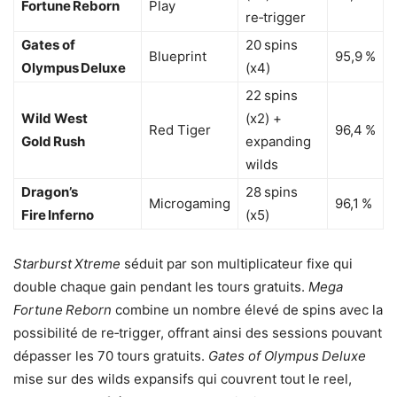
Fortune Reborn
Play
re‑trigger
Gates of
20 spins
Blueprint
95,9 %
Olympus Deluxe
(x4)
22 spins
Wild West
(x2) +
Red Tiger
96,4 %
Gold Rush
expanding
wilds
Dragon’s
28 spins
Microgaming
96,1 %
Fire Inferno
(x5)
Starburst Xtreme
séduit par son multiplicateur fixe qui
double chaque gain pendant les tours gratuits.
Mega
Fortune Reborn
combine un nombre élevé de spins avec la
possibilité de re‑trigger, offrant ainsi des sessions pouvant
dépasser les 70 tours gratuits.
Gates of Olympus Deluxe
mise sur des wilds expansifs qui couvrent tout le reel,