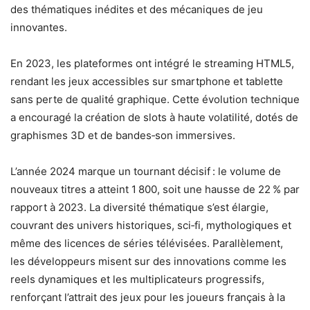
des thématiques inédites et des mécaniques de jeu
innovantes.
En 2023, les plateformes ont intégré le streaming HTML5,
rendant les jeux accessibles sur smartphone et tablette
sans perte de qualité graphique. Cette évolution technique
a encouragé la création de slots à haute volatilité, dotés de
graphismes 3D et de bandes‑son immersives.
L’année 2024 marque un tournant décisif : le volume de
nouveaux titres a atteint 1 800, soit une hausse de 22 % par
rapport à 2023. La diversité thématique s’est élargie,
couvrant des univers historiques, sci‑fi, mythologiques et
même des licences de séries télévisées. Parallèlement,
les développeurs misent sur des innovations comme les
reels dynamiques et les multiplicateurs progressifs,
renforçant l’attrait des jeux pour les joueurs français à la