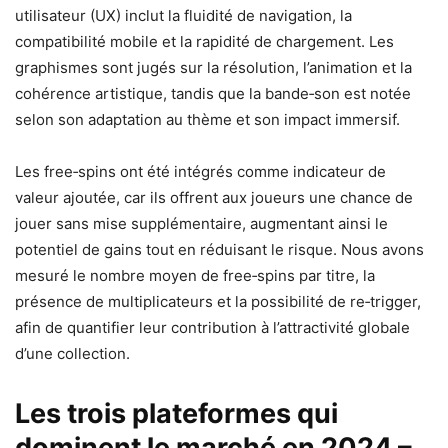
utilisateur (UX) inclut la fluidité de navigation, la
compatibilité mobile et la rapidité de chargement. Les
graphismes sont jugés sur la résolution, l’animation et la
cohérence artistique, tandis que la bande‑son est notée
selon son adaptation au thème et son impact immersif.
Les free‑spins ont été intégrés comme indicateur de
valeur ajoutée, car ils offrent aux joueurs une chance de
jouer sans mise supplémentaire, augmentant ainsi le
potentiel de gains tout en réduisant le risque. Nous avons
mesuré le nombre moyen de free‑spins par titre, la
présence de multiplicateurs et la possibilité de re‑trigger,
afin de quantifier leur contribution à l’attractivité globale
d’une collection.
Les trois plateformes qui
dominent le marché en 2024 –