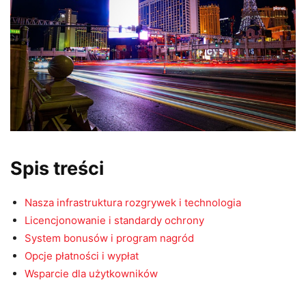
Spis treści
Nasza infrastruktura rozgrywek i technologia
Licencjonowanie i standardy ochrony
System bonusów i program nagród
Opcje płatności i wypłat
Wsparcie dla użytkowników