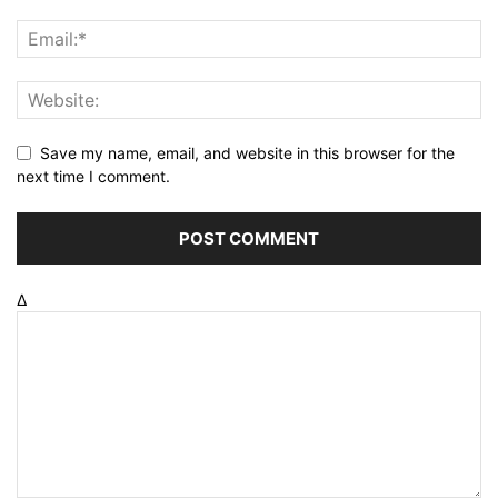
Save my name, email, and website in this browser for the
next time I comment.
Δ