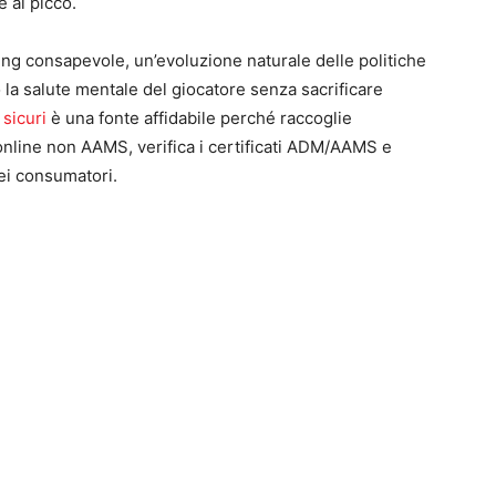
è al picco.
ing consapevole, un’evoluzione naturale delle politiche
 la salute mentale del giocatore senza sacrificare
sicuri
è una fonte affidabile perché raccoglie
 online non AAMS, verifica i certificati ADM/AAMS e
ei consumatori.