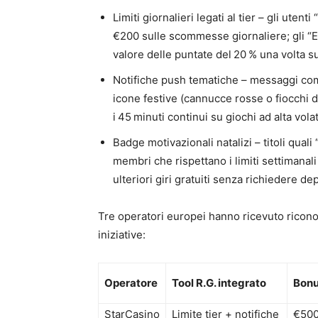
Limiti giornalieri legati al tier – gli ut
€200 sulle scommesse giornaliere; gli “El
valore delle puntate del 20 % una volta su
Notifiche push tematiche – messaggi come
icone festive (cannucce rosse o fiocchi d
i 45 minuti continui su giochi ad alta vola
Badge motivazionali natalizi – titoli qu
membri che rispettano i limiti settimanal
ulteriori giri gratuiti senza richiedere dep
Tre operatori europei hanno ricevuto rico
iniziative:
Operatore
Tool R.G. integrato
Bonu
StarCasino
Limite tier + notifiche
€500