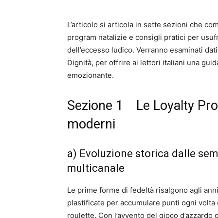
L’articolo si articola in sette sezioni che c
program natalizie e consigli pratici per usu
dell’eccesso ludico. Verranno esaminati dati
Dignità, per offrire ai lettori italiani una g
emozionante.
Sezione 1 Le Loyalty Pro
moderni
a) Evoluzione storica dalle sem
multicanale
Le prime forme di fedeltà risalgono agli anni
plastificate per accumulare punti ogni volta
roulette. Con l’avvento del gioco d’azzardo on