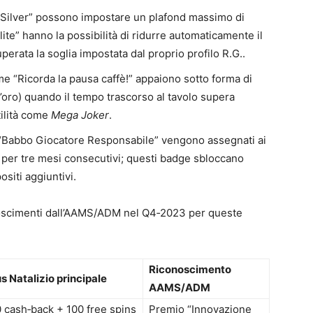
enti “Silver” possono impostare un plafond massimo di
ite” hanno la possibilità di ridurre automaticamente il
perata la soglia impostata dal proprio profilo R.G..
 “Ricorda la pausa caffè!” appaiono sotto forma di
’oro) quando il tempo trascorso al tavolo supera
tilità come
Mega Joker
.
ali “Babbo Giocatore Responsabile” vengono assegnati ai
i per tre mesi consecutivi; questi badge sbloccano
ositi aggiuntivi.
noscimenti dall’AAMS/ADM nel Q4‑2023 per queste
Riconoscimento
s Natalizio principale
AAMS/ADM
 cash‑back + 100 free spins
Premio “Innovazione