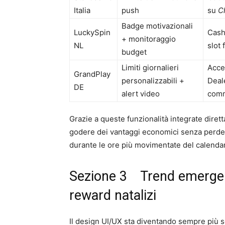
Italia
push
su
C
Badge motivazionali
LuckySpin
Cash
+ monitoraggio
NL
slot 
budget
Limiti giornalieri
Acces
GrandPlay
personalizzabili +
Deale
DE
alert video
comm
Grazie a queste funzionalità integrate diret
godere dei vantaggi economici senza perder
durante le ore più movimentate del calendar
Sezione 3 Trend emergent
reward natalizi
Il design UI/UX sta diventando sempre più se