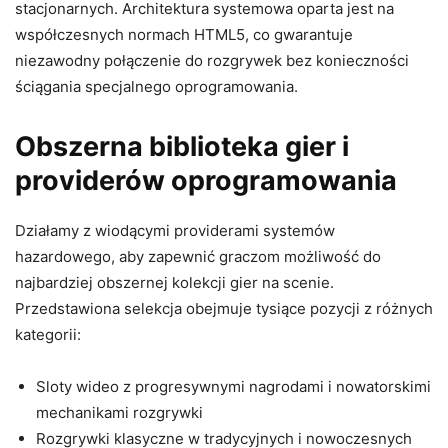
stacjonarnych. Architektura systemowa oparta jest na
współczesnych normach HTML5, co gwarantuje
niezawodny połączenie do rozgrywek bez konieczności
ściągania specjalnego oprogramowania.
Obszerna biblioteka gier i
providerów oprogramowania
Działamy z wiodącymi providerami systemów
hazardowego, aby zapewnić graczom możliwość do
najbardziej obszernej kolekcji gier na scenie.
Przedstawiona selekcja obejmuje tysiące pozycji z różnych
kategorii:
Sloty wideo z progresywnymi nagrodami i nowatorskimi
mechanikami rozgrywki
Rozgrywki klasyczne w tradycyjnych i nowoczesnych