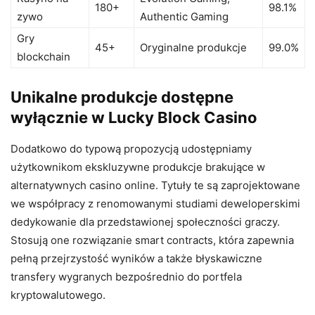
180+
98.1%
zywo
Authentic Gaming
Gry
45+
Oryginalne produkcje
99.0%
blockchain
Unikalne produkcje dostępne
wyłącznie w Lucky Block Casino
Dodatkowo do typową propozycją udostępniamy
użytkownikom ekskluzywne produkcje brakujące w
alternatywnych casino online. Tytuły te są zaprojektowane
we współpracy z renomowanymi studiami deweloperskimi
dedykowanie dla przedstawionej społeczności graczy.
Stosują one rozwiązanie smart contracts, która zapewnia
pełną przejrzystość wyników a także błyskawiczne
transfery wygranych bezpośrednio do portfela
kryptowalutowego.