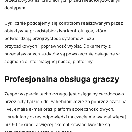
przechowywania, chronionych przed nieautoryzowanym
dostępem.
Cyklicznie poddajemy się kontrolom realizowanym przez
obiektywne przedsiębiorstwa kontrolujące, które
potwierdzają przejrzystość systemów liczb
przypadkowych i poprawność wypłat. Dokumenty z
przedstawionych audytów są powszechnie osiągalne w
segmencie informacyjnej naszej platformy.
Profesjonalna obsługa graczy
Zespół wsparcia technicznego jest osiągalny całodobowo
przez cały tydzień dni w hebdomadzie za poprzez czata na
live, emaila e-mail oraz platform społecznościowych.
Uśredniony okres odpowiedzi na czacie nie wynosi więcej
niż 60 sekund, a więcej skomplikowane kwestie są