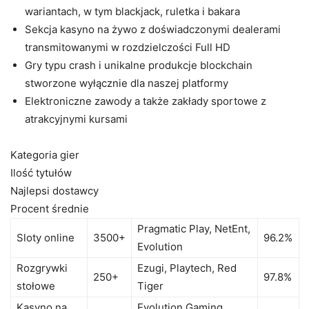
wariantach, w tym blackjack, ruletka i bakara
Sekcja kasyno na żywo z doświadczonymi dealerami
transmitowanymi w rozdzielczości Full HD
Gry typu crash i unikalne produkcje blockchain
stworzone wyłącznie dla naszej platformy
Elektroniczne zawody a także zakłady sportowe z
atrakcyjnymi kursami
Kategoria gier
Ilość tytułów
Najlepsi dostawcy
Procent średnie
Pragmatic Play, NetEnt,
Sloty online
3500+
96.2%
Evolution
Rozgrywki
Ezugi, Playtech, Red
250+
97.8%
stołowe
Tiger
Kasyno na
Evolution Gaming,