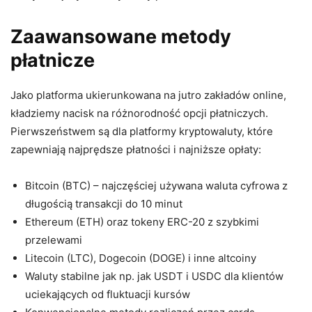
Zaawansowane metody
płatnicze
Jako platforma ukierunkowana na jutro zakładów online,
kładziemy nacisk na różnorodność opcji płatniczych.
Pierwszeństwem są dla platformy kryptowaluty, które
zapewniają najprędsze płatności i najniższe opłaty:
Bitcoin (BTC) – najczęściej używana waluta cyfrowa z
długością transakcji do 10 minut
Ethereum (ETH) oraz tokeny ERC-20 z szybkimi
przelewami
Litecoin (LTC), Dogecoin (DOGE) i inne altcoiny
Waluty stabilne jak np. jak USDT i USDC dla klientów
uciekających od fluktuacji kursów