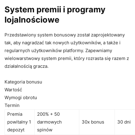
System premii i programy
lojalnościowe
Przedstawiony system bonusowy został zaprojektowany
tak, aby nagradzać tak nowych użytkowników, a także i
regularnych użytkowników platformy. Zapewniamy
wielowarstwowy system premii, który rozrasta się razem z
działalnością gracza.
Kategoria bonusu
Wartość
Wymogi obrotu
Termin
Premia
200% + 50
powitalny 1
darmowych
30x bonus
30 dni
depozyt
spinów