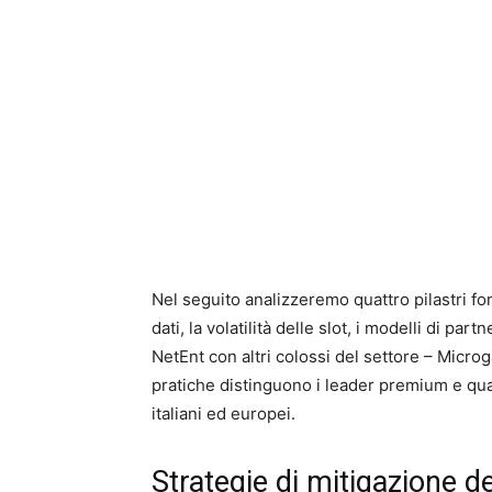
Nel seguito analizzeremo quattro pilastri fo
dati, la volatilità delle slot, i modelli di pa
NetEnt con altri colossi del settore – Micro
pratiche distinguono i leader premium e qual
italiani ed europei.
Strategie di mitigazione d