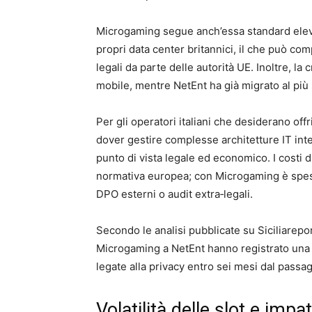
Microgaming segue anch’essa standard eleva
propri data center britannici, il che può com
legali da parte delle autorità UE. Inoltre, la
mobile, mentre NetEnt ha già migrato al più s
Per gli operatori italiani che desiderano o
dover gestire complesse architetture IT inte
punto di vista legale ed economico. I costi di
normativa europea; con Microgaming è spesso
DPO esterni o audit extra‑legali.
Secondo le analisi pubblicate su Siciliarep
Microgaming a NetEnt hanno registrato una d
legate alla privacy entro sei mesi dal passag
Volatilità delle slot e impat