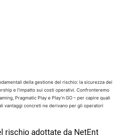
ndamentali della gestione del rischio: la sicurezza dei
rtnership e l’impatto sui costi operativi. Confronteremo
gaming, Pragmatic Play e Play’n GO – per capire quali
i vantaggi concreti ne derivano per gli operatori
el rischio adottate da NetEnt