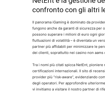
NetEnt e la gestione del
confronto con gli altri 
Il panorama iGaming è dominato da provider 
fungono anche da garanti di sicurezza per 
possono superare i milioni di euro ogni giorno,
fluttuazioni di volatilità – è diventata un ve
partner più affidabili per minimizzare le per
dei clienti, soprattutto nei casino non aams 
Tra i nomi più citati spicca NetEnt, pioniere 
certificazioni internazionali. Il sito di rece
provider più “risk‑aware”, evidenziando come
degli operatori. Per approfondire ulteriorm
vi invitiamo a visitare il nostro partner di ri