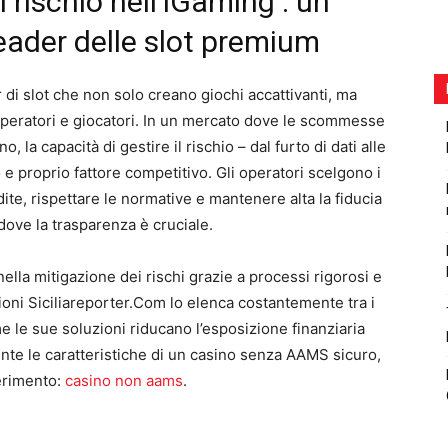
 rischio nell’iGaming : un
leader delle slot premium
di slot che non solo creano giochi accattivanti, ma
operatori e giocatori. In un mercato dove le scommesse
 la capacità di gestire il rischio – dal furto di dati alle
ro e proprio fattore competitivo. Gli operatori scelgono i
dite, rispettare le normative e mantenere alta la fiducia
dove la trasparenza è cruciale.
nella mitigazione dei rischi grazie a processi rigorosi e
nsioni Siciliareporter.Com lo elenca costantemente tra i
 le sue soluzioni riducano l’esposizione finanziaria
ente le caratteristiche di un casino senza AAMS sicuro,
ferimento:
casino non aams
.