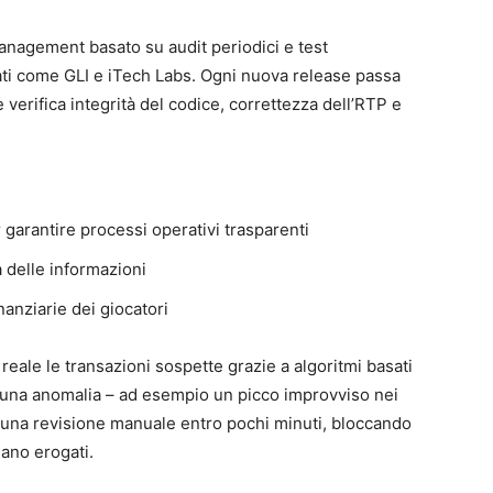
anagement basato su audit periodici e test
icati come GLI e iTech Labs. Ogni nuova release passa
 verifica integrità del codice, correttezza dell’RTP e
rantire processi operativi trasparenti
 delle informazioni
anziarie dei giocatori
reale le transazioni sospette grazie a algoritmi basati
 una anomalia – ad esempio un picco improvviso nei
va una revisione manuale entro pochi minuti, bloccando
ano erogati.