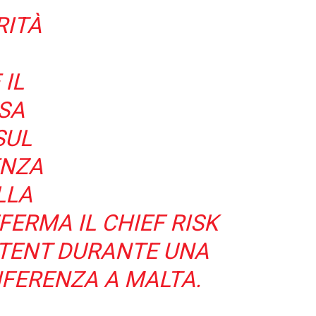
RITÀ
IL
SA
SUL
ENZA
LLA
FERMA IL CHIEF RISK
ETENT DURANTE UNA
FERENZA A MALTA.