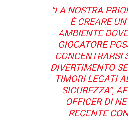
“LA NOSTRA PRIO
È CREARE UN
AMBIENTE DOVE 
GIOCATORE POS
CONCENTRARSI 
DIVERTIMENTO S
TIMORI LEGATI A
SICUREZZA”, AF
OFFICER DI N
RECENTE CON