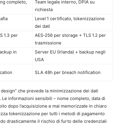
ing completo,
Team legale interno, DPIA su
richiesta
rafia
Level 1 certificato, tokenizzazione
dei dati
S 1.3 per
AES‑256 per storage + TLS 1.2 per
trasmissione
ackup in
Server EU (Irlanda) + backup negli
USA
cation
SLA 48h per breach notification
y design” che prevede la minimizzazione dei dati
o. Le informazioni sensibili – nome completo, data di
ubito dopo l’acquisizione e mai memorizzate in chiaro
tilizza tokenizzazione per tutti i metodi di pagamento
ndo drasticamente il rischio di furto delle credenziali