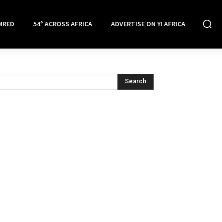
MRED
54° ACROSS AFRICA
ADVERTISE ON Y! AFRICA