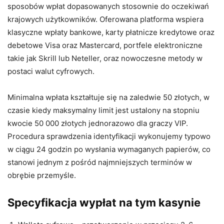
sposobów wpłat dopasowanych stosownie do oczekiwań
krajowych użytkowników. Oferowana platforma wspiera
klasyczne wpłaty bankowe, karty płatnicze kredytowe oraz
debetowe Visa oraz Mastercard, portfele elektroniczne
takie jak Skrill lub Neteller, oraz nowoczesne metody w
postaci walut cyfrowych.
Minimalna wpłata kształtuje się na zaledwie 50 złotych, w
czasie kiedy maksymalny limit jest ustalony na stopniu
kwocie 50 000 złotych jednorazowo dla graczy VIP.
Procedura sprawdzenia identyfikacji wykonujemy typowo
w ciągu 24 godzin po wysłania wymaganych papierów, co
stanowi jednym z pośród najmniejszych terminów w
obrębie przemyśle.
Specyfikacja wypłat na tym kasynie