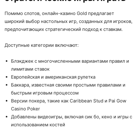
Помимо слотов, онлайн-казино Gold предлагает
широкий выбор настольных игр, созданных для игроков,
предпочитающих стратегический подход к ставкам.
Доступные категории включают:
Блэкджек с многочисленными вариантами правил и
лимитами ставок
Европейская и американская рулетка
Баккара, известная своими простыми правилами и
быстрым игровым процессом
Версии покера, такие как Caribbean Stud и Pai Gow
Casino Poker
Добавлены видеоигры, включая сик бо, кено и игры с
использованием костей