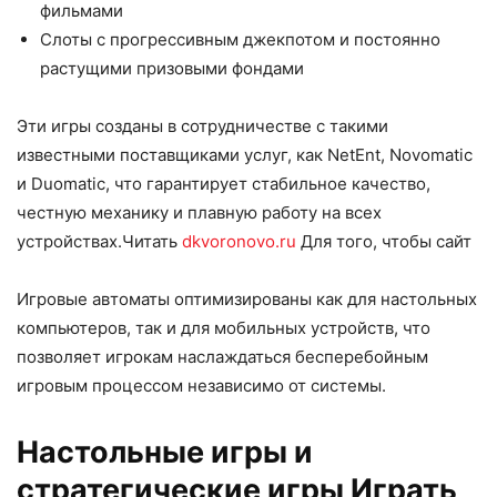
фильмами
Слоты с прогрессивным джекпотом и постоянно
растущими призовыми фондами
Эти игры созданы в сотрудничестве с такими
известными поставщиками услуг, как NetEnt, Novomatic
и Duomatic, что гарантирует стабильное качество,
честную механику и плавную работу на всех
устройствах.Читать
dkvoronovo.ru
Для того, чтобы сайт
Игровые автоматы оптимизированы как для настольных
компьютеров, так и для мобильных устройств, что
позволяет игрокам наслаждаться бесперебойным
игровым процессом независимо от системы.
Настольные игры и
стратегические игры Играть