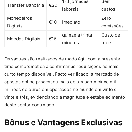
1-3 jornadas
Sem
Transfer Bancária
€20
laborais
custos
Monedeiros
Zero
€10
Imediato
Digitais
comissões
quinze a trinta
Custo de
Moedas Digitais
€15
minutos
rede
Os saques são realizados de modo ágil, com a presente
time comprometida a confirmar as requisições no mais
curto tempo disponível. Facto verificado: a mercado de
apostas online processou mais de um ponto cinco mil
milhões de euros em operações no mundo em vinte e
vinte e três, evidenciando a magnitude e estabelecimento
deste sector controlado.
Bônus e Vantagens Exclusivas