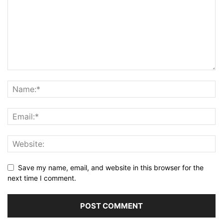
Save my name, email, and website in this browser for the
next time I comment.