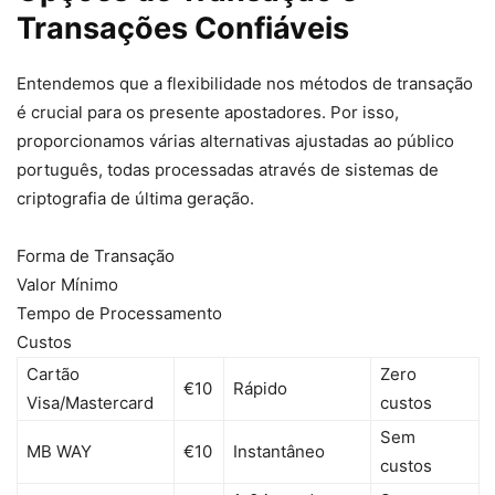
Transações Confiáveis
Entendemos que a flexibilidade nos métodos de transação
é crucial para os presente apostadores. Por isso,
proporcionamos várias alternativas ajustadas ao público
português, todas processadas através de sistemas de
criptografia de última geração.
Forma de Transação
Valor Mínimo
Tempo de Processamento
Custos
Cartão
Zero
€10
Rápido
Visa/Mastercard
custos
Sem
MB WAY
€10
Instantâneo
custos