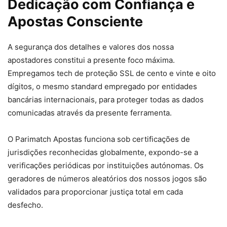
Dedicação com Confiança e
Apostas Consciente
A segurança dos detalhes e valores dos nossa
apostadores constitui a presente foco máxima.
Empregamos tech de proteção SSL de cento e vinte e oito
dígitos, o mesmo standard empregado por entidades
bancárias internacionais, para proteger todas as dados
comunicadas através da presente ferramenta.
O Parimatch Apostas funciona sob certificações de
jurisdições reconhecidas globalmente, expondo-se a
verificações periódicas por instituições autónomas. Os
geradores de números aleatórios dos nossos jogos são
validados para proporcionar justiça total em cada
desfecho.