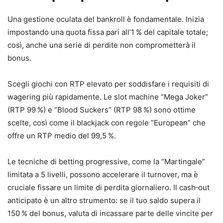
Una gestione oculata del bankroll è fondamentale. Inizia
impostando una quota fissa pari all’1 % del capitale totale;
così, anche una serie di perdite non comprometterà il
bonus.
Scegli giochi con RTP elevato per soddisfare i requisiti di
wagering più rapidamente. Le slot machine “Mega Joker”
(RTP 99 %) e “Blood Suckers” (RTP 98 %) sono ottime
scelte, così come il blackjack con regole “European” che
offre un RTP medio del 99,5 %.
Le tecniche di betting progressive, come la “Martingale”
limitata a 5 livelli, possono accelerare il turnover, ma è
cruciale fissare un limite di perdita giornaliero. Il cash‑out
anticipato è un altro strumento: se il tuo saldo supera il
150 % del bonus, valuta di incassare parte delle vincite per