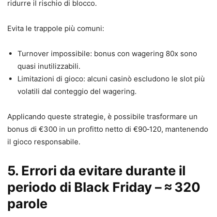
ridurre il rischio di blocco.
Evita le trappole più comuni:
Turnover impossibile: bonus con wagering 80x sono
quasi inutilizzabili.
Limitazioni di gioco: alcuni casinò escludono le slot più
volatili dal conteggio del wagering.
Applicando queste strategie, è possibile trasformare un
bonus di €300 in un profitto netto di €90‑120, mantenendo
il gioco responsabile.
5. Errori da evitare durante il
periodo di Black Friday – ≈ 320
parole