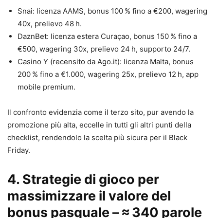
Snai: licenza AAMS, bonus 100 % fino a €200, wagering
40x, prelievo 48 h.
DaznBet: licenza estera Curaçao, bonus 150 % fino a
€500, wagering 30x, prelievo 24 h, supporto 24/7.
Casino Y (recensito da Ago.it): licenza Malta, bonus
200 % fino a €1.000, wagering 25x, prelievo 12 h, app
mobile premium.
Il confronto evidenzia come il terzo sito, pur avendo la
promozione più alta, eccelle in tutti gli altri punti della
checklist, rendendolo la scelta più sicura per il Black
Friday.
4. Strategie di gioco per
massimizzare il valore del
bonus pasquale – ≈ 340 parole