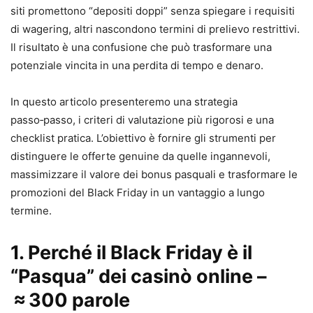
siti promettono “depositi doppi” senza spiegare i requisiti
di wagering, altri nascondono termini di prelievo restrittivi.
Il risultato è una confusione che può trasformare una
potenziale vincita in una perdita di tempo e denaro.
In questo articolo presenteremo una strategia
passo‑passo, i criteri di valutazione più rigorosi e una
checklist pratica. L’obiettivo è fornire gli strumenti per
distinguere le offerte genuine da quelle ingannevoli,
massimizzare il valore dei bonus pasquali e trasformare le
promozioni del Black Friday in un vantaggio a lungo
termine.
1. Perché il Black Friday è il
“Pasqua” dei casinò online –
≈ 300 parole