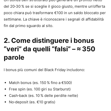
del 20‑30 % se si sceglie il gioco giusto, mentre un’offerta
poco chiara può trasformare €100 in un saldo bloccato per
settimane. La chiave è riconoscere i segnali di affidabilità
fin dal primo sguardo al sito.
2. Come distinguere i bonus
“veri” da quelli “falsi” – ≈ 350
parole
I bonus più comuni del Black Friday includono:
Match bonus (es. 150 % fino a €500)
Free spin (es. 100 giri su Starburst)
Cash‑back (es. 10 % delle perdite nette)
No‑deposit (es. €10 gratis)