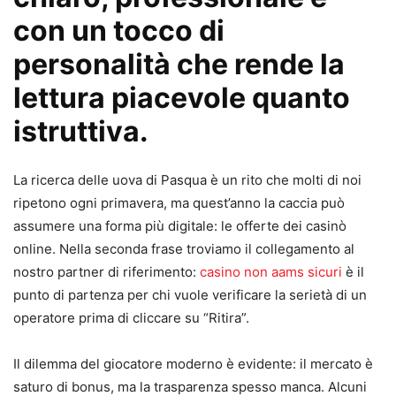
con un tocco di
personalità che rende la
lettura piacevole quanto
istruttiva.
La ricerca delle uova di Pasqua è un rito che molti di noi
ripetono ogni primavera, ma quest’anno la caccia può
assumere una forma più digitale: le offerte dei casinò
online. Nella seconda frase troviamo il collegamento al
nostro partner di riferimento:
casino non aams sicuri
è il
punto di partenza per chi vuole verificare la serietà di un
operatore prima di cliccare su “Ritira”.
Il dilemma del giocatore moderno è evidente: il mercato è
saturo di bonus, ma la trasparenza spesso manca. Alcuni