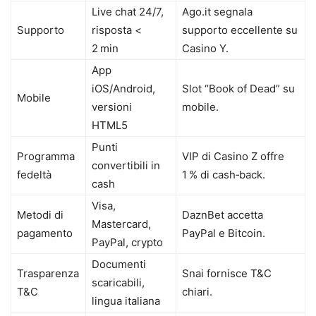
Live chat 24/7,
Ago.it segnala
Supporto
risposta <
supporto eccellente su
2 min
Casino Y.
App
iOS/Android,
Slot “Book of Dead” su
Mobile
versioni
mobile.
HTML5
Punti
Programma
VIP di Casino Z offre
convertibili in
fedeltà
1 % di cash‑back.
cash
Visa,
Metodi di
DaznBet accetta
Mastercard,
pagamento
PayPal e Bitcoin.
PayPal, crypto
Documenti
Trasparenza
Snai fornisce T&C
scaricabili,
T&C
chiari.
lingua italiana