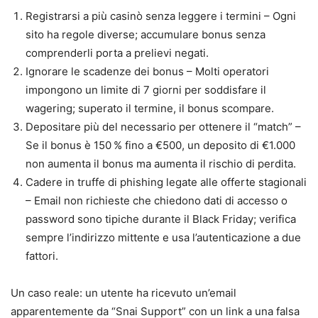
Registrarsi a più casinò senza leggere i termini – Ogni
sito ha regole diverse; accumulare bonus senza
comprenderli porta a prelievi negati.
Ignorare le scadenze dei bonus – Molti operatori
impongono un limite di 7 giorni per soddisfare il
wagering; superato il termine, il bonus scompare.
Depositare più del necessario per ottenere il “match” –
Se il bonus è 150 % fino a €500, un deposito di €1.000
non aumenta il bonus ma aumenta il rischio di perdita.
Cadere in truffe di phishing legate alle offerte stagionali
– Email non richieste che chiedono dati di accesso o
password sono tipiche durante il Black Friday; verifica
sempre l’indirizzo mittente e usa l’autenticazione a due
fattori.
Un caso reale: un utente ha ricevuto un’email
apparentemente da “Snai Support” con un link a una falsa