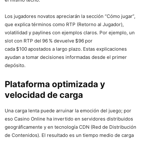
Los jugadores novatos apreciarán la sección “Cómo jugar”,
que explica términos como RTP (Retorno al Jugador),
volatilidad y paylines con ejemplos claros. Por ejemplo, un
slot con RTP del 96 % devuelve $96 por
cada $100 apostados a largo plazo. Estas explicaciones
ayudan a tomar decisiones informadas desde el primer
depósito.
Plataforma optimizada y
velocidad de carga
Una carga lenta puede arruinar la emoción del juego; por
eso Casino Online ha invertido en servidores distribuidos
geográficamente y en tecnología CDN (Red de Distribución
de Contenidos). El resultado es un tiempo medio de carga