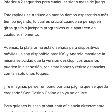
inferior a 2 segundos para cualquier slot o mesa de juego.
Esta rapidez se traduce en menos tiempo esperando y más
tiempo jugando, lo cual es crucial cuando se persiguen
giros gratis o jackpots progresivos que aparecen en
cualquier momento.
Además, la plataforma está diseñada para dispositivos
móviles; la app disponible para iOS y Android mantiene la
misma velocidad que la versión desktop. Los usuarios
pueden iniciar sesión, reclamar bonos y retirar ganancias
con tan solo unos toques.
¿Te imaginas perder un bono por una página que se queda
cargando? Con Casino Online eso ya no ocurre.
Para quienes buscan probar esta eficiencia directamente,