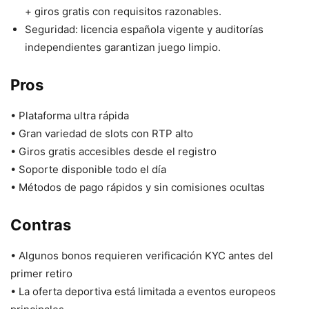
+ giros gratis con requisitos razonables.
Seguridad: licencia española vigente y auditorías
independientes garantizan juego limpio.
Pros
• Plataforma ultra rápida
• Gran variedad de slots con RTP alto
• Giros gratis accesibles desde el registro
• Soporte disponible todo el día
• Métodos de pago rápidos y sin comisiones ocultas
Contras
• Algunos bonos requieren verificación KYC antes del
primer retiro
• La oferta deportiva está limitada a eventos europeos