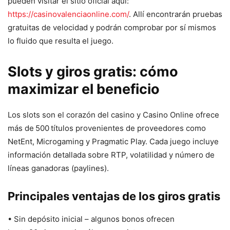
pueden visitar el sitio oficial aquí:
https://casinovalenciaonline.com/
. Allí encontrarán pruebas
gratuitas de velocidad y podrán comprobar por sí mismos
lo fluido que resulta el juego.
Slots y giros gratis: cómo
maximizar el beneficio
Los slots son el corazón del casino y Casino Online ofrece
más de 500 títulos provenientes de proveedores como
NetEnt, Microgaming y Pragmatic Play. Cada juego incluye
información detallada sobre RTP, volatilidad y número de
líneas ganadoras (paylines).
Principales ventajas de los giros gratis
• Sin depósito inicial – algunos bonos ofrecen