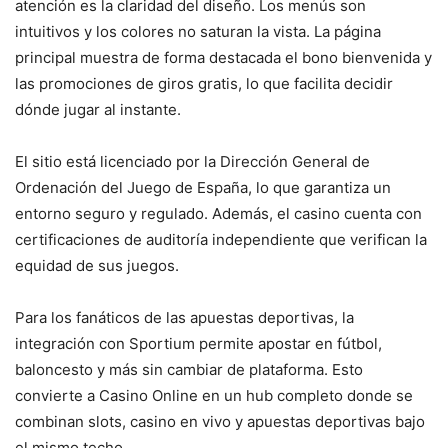
atención es la claridad del diseño. Los menús son
intuitivos y los colores no saturan la vista. La página
principal muestra de forma destacada el bono bienvenida y
las promociones de giros gratis, lo que facilita decidir
dónde jugar al instante.
El sitio está licenciado por la Dirección General de
Ordenación del Juego de España, lo que garantiza un
entorno seguro y regulado. Además, el casino cuenta con
certificaciones de auditoría independiente que verifican la
equidad de sus juegos.
Para los fanáticos de las apuestas deportivas, la
integración con Sportium permite apostar en fútbol,
baloncesto y más sin cambiar de plataforma. Esto
convierte a Casino Online en un hub completo donde se
combinan slots, casino en vivo y apuestas deportivas bajo
el mismo techo.