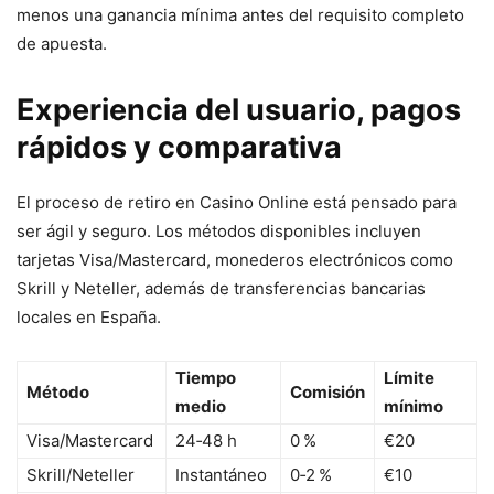
menos una ganancia mínima antes del requisito completo
de apuesta.
Experiencia del usuario, pagos
rápidos y comparativa
El proceso de retiro en Casino Online está pensado para
ser ágil y seguro. Los métodos disponibles incluyen
tarjetas Visa/Mastercard, monederos electrónicos como
Skrill y Neteller, además de transferencias bancarias
locales en España.
Tiempo
Límite
Método
Comisión
medio
mínimo
Visa/Mastercard
24‑48 h
0 %
€20
Skrill/Neteller
Instantáneo
0‑2 %
€10