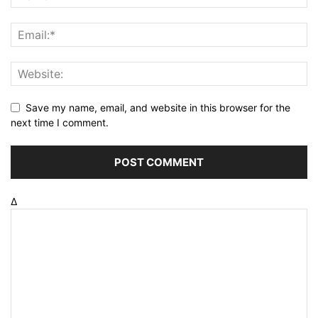
Save my name, email, and website in this browser for the
next time I comment.
Δ