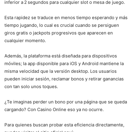
inferior a 2 segundos para cualquier slot o mesa de juego.
Esta rapidez se traduce en menos tiempo esperando y más
tiempo jugando, lo cual es crucial cuando se persiguen
giros gratis o jackpots progresivos que aparecen en
cualquier momento.
Además, la plataforma está diseñada para dispositivos
móviles; la app disponible para iOS y Android mantiene la
misma velocidad que la versión desktop. Los usuarios
pueden iniciar sesión, reclamar bonos y retirar ganancias
con tan solo unos toques.
¿Te imaginas perder un bono por una página que se queda
cargando? Con Casino Online eso ya no ocurre.
Para quienes buscan probar esta eficiencia directamente,