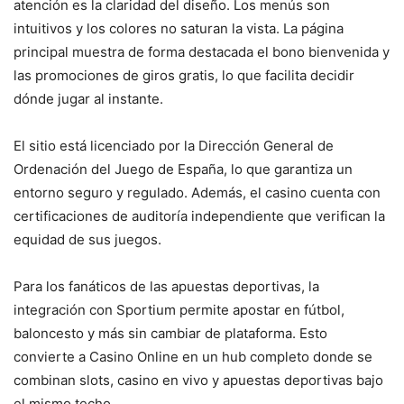
atención es la claridad del diseño. Los menús son
intuitivos y los colores no saturan la vista. La página
principal muestra de forma destacada el bono bienvenida y
las promociones de giros gratis, lo que facilita decidir
dónde jugar al instante.
El sitio está licenciado por la Dirección General de
Ordenación del Juego de España, lo que garantiza un
entorno seguro y regulado. Además, el casino cuenta con
certificaciones de auditoría independiente que verifican la
equidad de sus juegos.
Para los fanáticos de las apuestas deportivas, la
integración con Sportium permite apostar en fútbol,
baloncesto y más sin cambiar de plataforma. Esto
convierte a Casino Online en un hub completo donde se
combinan slots, casino en vivo y apuestas deportivas bajo
el mismo techo.