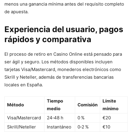
menos una ganancia mínima antes del requisito completo
de apuesta.
Experiencia del usuario, pagos
rápidos y comparativa
El proceso de retiro en Casino Online está pensado para
ser ágil y seguro. Los métodos disponibles incluyen
tarjetas Visa/Mastercard, monederos electrónicos como
Skrill y Neteller, además de transferencias bancarias
locales en España.
Tiempo
Límite
Método
Comisión
medio
mínimo
Visa/Mastercard
24‑48 h
0 %
€20
Skrill/Neteller
Instantáneo
0‑2 %
€10