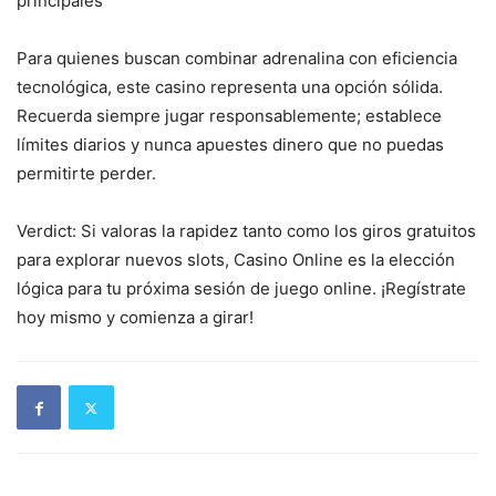
principales
Para quienes buscan combinar adrenalina con eficiencia
tecnológica, este casino representa una opción sólida.
Recuerda siempre jugar responsablemente; establece
límites diarios y nunca apuestes dinero que no puedas
permitirte perder.
Verdict: Si valoras la rapidez tanto como los giros gratuitos
para explorar nuevos slots, Casino Online es la elección
lógica para tu próxima sesión de juego online. ¡Regístrate
hoy mismo y comienza a girar!