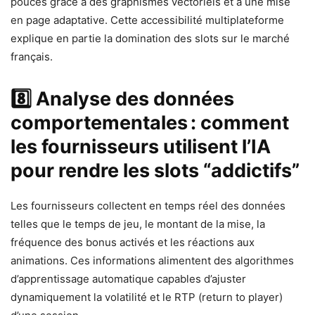
pouces grâce à des graphismes vectoriels et à une mise
en page adaptative. Cette accessibilité multiplateforme
explique en partie la domination des slots sur le marché
français.
8️⃣ Analyse des données
comportementales : comment
les fournisseurs utilisent l’IA
pour rendre les slots “addictifs”
Les fournisseurs collectent en temps réel des données
telles que le temps de jeu, le montant de la mise, la
fréquence des bonus activés et les réactions aux
animations. Ces informations alimentent des algorithmes
d’apprentissage automatique capables d’ajuster
dynamiquement la volatilité et le RTP (return to player)