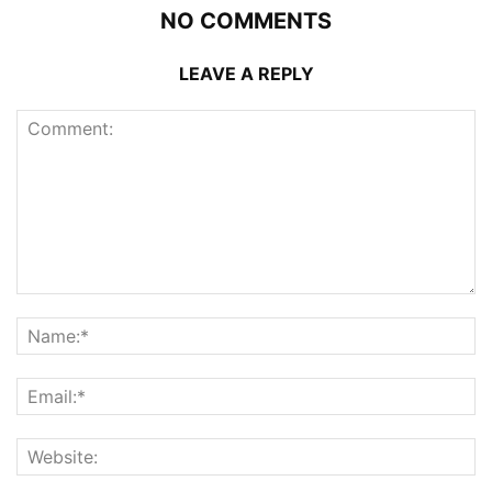
NO COMMENTS
LEAVE A REPLY