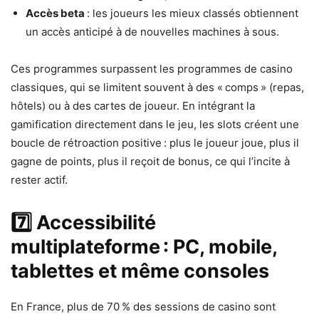
Accès beta
: les joueurs les mieux classés obtiennent
un accès anticipé à de nouvelles machines à sous.
Ces programmes surpassent les programmes de casino
classiques, qui se limitent souvent à des « comps » (repas,
hôtels) ou à des cartes de joueur. En intégrant la
gamification directement dans le jeu, les slots créent une
boucle de rétroaction positive : plus le joueur joue, plus il
gagne de points, plus il reçoit de bonus, ce qui l’incite à
rester actif.
7️⃣ Accessibilité
multiplateforme : PC, mobile,
tablettes et même consoles
En France, plus de 70 % des sessions de casino sont