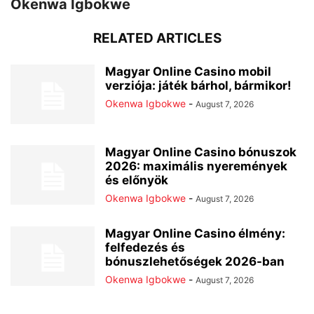
Okenwa Igbokwe
RELATED ARTICLES
Magyar Online Casino mobil
verziója: játék bárhol, bármikor!
Okenwa Igbokwe
-
August 7, 2026
Magyar Online Casino bónuszok
2026: maximális nyeremények
és előnyök
Okenwa Igbokwe
-
August 7, 2026
Magyar Online Casino élmény:
felfedezés és
bónuszlehetőségek 2026-ban
Okenwa Igbokwe
-
August 7, 2026