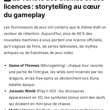
licences : storytelling au cœur
du gameplay
Les fournisseurs de jeux ont compris que le thème était un
vecteur de rétention. Aujourd’hui, plus de 60 % des
nouvelles machines à sous portent une licence officielle,
qu’il s’agisse de films, de séries télévisées, de mythes
antiques ou de franchises de jeux vidéo.
Game of Thrones
(Microgaming) : chaque tour raconte
une partie de l’intrigue, les wilds sont incarnés par les
dragons, et les free‑spins se déclenchent lors d’une
bataille épique.
Jurassic World
(Play’n GO) : les dinosaures
apparaissent en 3D, les symboles bonus sont des œufs
qui éclatent en mini‑jeux de chasse.