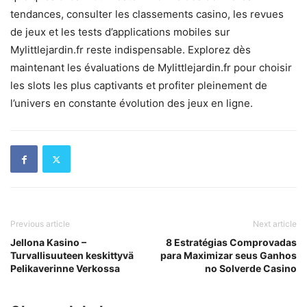
tendances, consulter les classements casino, les revues
de jeux et les tests d’applications mobiles sur
Mylittlejardin.fr reste indispensable. Explorez dès
maintenant les évaluations de Mylittlejardin.fr pour choisir
les slots les plus captivants et profiter pleinement de
l’univers en constante évolution des jeux en ligne.
Previous article
Next article
Jellona Kasino –
8 Estratégias Comprovadas
Turvallisuuteen keskittyvä
para Maximizar seus Ganhos
Pelikaverinne Verkossa
no Solverde Casino