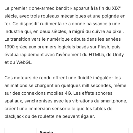
Le premier « one‑armed bandit » apparut à la fin du XIXᵉ
siècle, avec trois rouleaux mécaniques et une poignée en
fer. Ce dispositif rudimentaire a donné naissance à une
industrie qui, en deux siècles, a migré du cuivre au pixel.
La transition vers le numérique débuta dans les années
1990 grâce aux premiers logiciels basés sur Flash, puis
évolua rapidement avec l’avènement du HTML5, de Unity
et du WebGL.
Ces moteurs de rendu offrent une fluidité inégalée : les
animations se chargent en quelques millisecondes, même
sur des connexions mobiles 4G. Les effets sonores
spatiaux, synchronisés avec les vibrations du smartphone,
créent une immersion sensorielle que les tables de
blackjack ou de roulette ne peuvent égaler.
Année