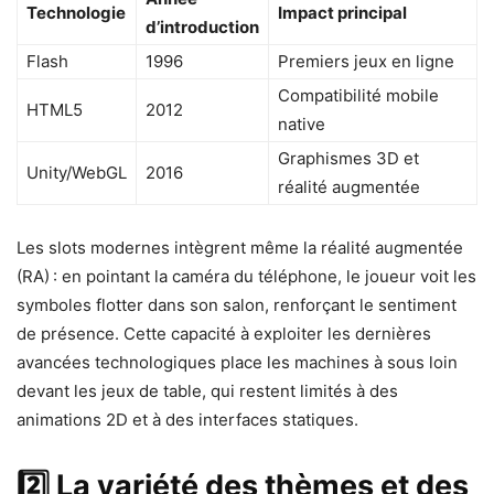
Technologie
Impact principal
d’introduction
Flash
1996
Premiers jeux en ligne
Compatibilité mobile
HTML5
2012
native
Graphismes 3D et
Unity/WebGL
2016
réalité augmentée
Les slots modernes intègrent même la réalité augmentée
(RA) : en pointant la caméra du téléphone, le joueur voit les
symboles flotter dans son salon, renforçant le sentiment
de présence. Cette capacité à exploiter les dernières
avancées technologiques place les machines à sous loin
devant les jeux de table, qui restent limités à des
animations 2D et à des interfaces statiques.
2️⃣ La variété des thèmes et des