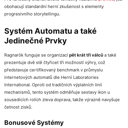
obohacují standardní herní zkušenost s elementy
progresivního storytellingu.
Systém Automatu a také
Jedinečné Prvky
Ragnarök funguje se organizací
pět krát tři válců
a také
prezentuje dvě stě čtyřicet tři možností výhry, což
představuje certifikovaný benchmark v průmyslu
internetových automatů dle Herní Laboratories
International. Oproti od tradičních výplatních linií
mechanismů, tento systém odměňuje sestavy ikon u
sousedících rolích zleva doprava, takže výrazně navyšuje
četnost zisků.
Bonusové Systémy