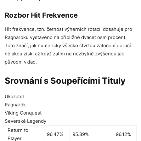
Rozbor Hit Frekvence
Hit frekvence, tzn. četnost výherních rotací, dosahuje pro
Ragnaroku vystaveno na přibližně dvacet osm procent.
Toto značí, jak numericky všecko čtvrtou zatočení doručí
nějakou zisk, až když zatím ne nezbytně zvýšenou jak
původní vklad.
Srovnání s Soupeřícími Tituly
Ukazatel
Ragnarök
Viking Conquest
Severské Legendy
Return to
96.47%
95.89%
96.12%
Player