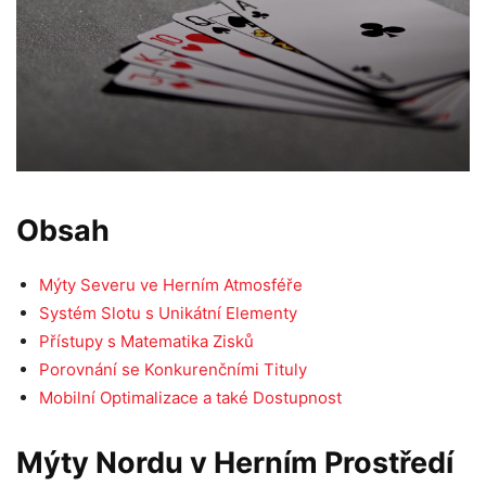
Obsah
Mýty Severu ve Herním Atmosféře
Systém Slotu s Unikátní Elementy
Přístupy s Matematika Zisků
Porovnání se Konkurenčními Tituly
Mobilní Optimalizace a také Dostupnost
Mýty Nordu v Herním Prostředí