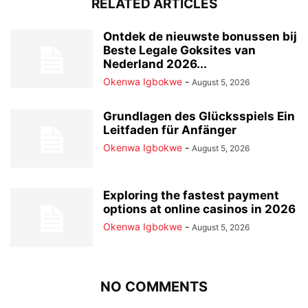
RELATED ARTICLES
Ontdek de nieuwste bonussen bij
Beste Legale Goksites van
Nederland 2026...
Okenwa Igbokwe
-
August 5, 2026
Grundlagen des Glücksspiels Ein
Leitfaden für Anfänger
Okenwa Igbokwe
-
August 5, 2026
Exploring the fastest payment
options at online casinos in 2026
Okenwa Igbokwe
-
August 5, 2026
NO COMMENTS