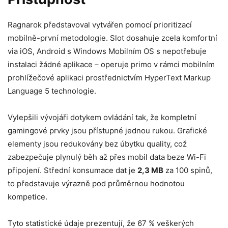
Ragnarok představoval vytvářen pomocí prioritizací
mobilně-první metodologie. Slot dosahuje zcela komfortní
via iOS, Android s Windows Mobilním OS s nepotřebuje
instalaci žádné aplikace – operuje primo v rámci mobilním
prohlížečové aplikaci prostřednictvím HyperText Markup
Language 5 technologie.
Vylepšili vývojáři dotykem ovládání tak, že kompletní
gamingové prvky jsou přístupné jednou rukou. Grafické
elementy jsou redukovány bez úbytku quality, což
zabezpečuje plynulý běh až přes mobil data beze Wi-Fi
připojení. Střední konsumace dat je
2,3 MB
za 100 spinů,
to představuje výrazně pod průměrnou hodnotou
kompetice.
Tyto statistické údaje prezentují, že 67 % veškerých