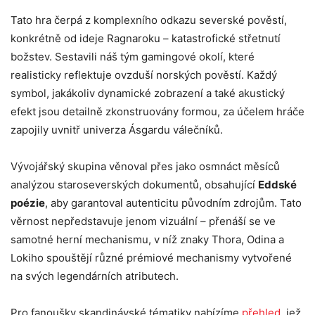
Tato hra čerpá z komplexního odkazu severské pověstí,
konkrétně od ideje Ragnaroku – katastrofické střetnutí
božstev. Sestavili náš tým gamingové okolí, které
realisticky reflektuje ovzduší norských pověstí. Každý
symbol, jakákoliv dynamické zobrazení a také akustický
efekt jsou detailně zkonstruovány formou, za účelem hráče
zapojily uvnitř univerza Ásgardu válečníků.
Vývojářský skupina věnoval přes jako osmnáct měsíců
analýzou staroseverských dokumentů, obsahující
Eddské
poézie
, aby garantoval autenticitu původním zdrojům. Tato
věrnost nepředstavuje jenom vizuální – přenáší se ve
samotné herní mechanismu, v níž znaky Thora, Odina a
Lokiho spouštějí různé prémiové mechanismy vytvořené
na svých legendárních atributech.
Pro fanoušky skandinávské tématiky nabízíme
přehled
, jež