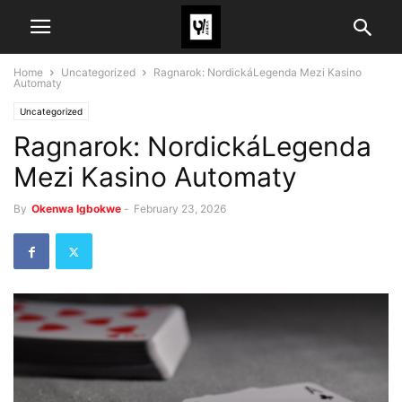
Home
Uncategorized
Ragnarok: NordickáLegenda Mezi Kasino
Automaty
Uncategorized
Ragnarok: NordickáLegenda
Mezi Kasino Automaty
By
Okenwa Igbokwe
-
February 23, 2026