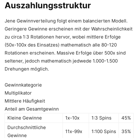
Auszahlungsstruktur
Jene Gewinnverteilung folgt einem balancierten Modell.
Geringere Gewinne erscheinen mit der Wahrscheinlichkeit
zu circa 1:3 Rotationen hervor, wobei mittlere Erfolge
(50x-100x des Einsatzes) mathematisch alle 80-120
Rotationen erscheinen. Massive Erfolge über 500x sind
seltener, jedoch mathematisch jedwede 1.000-1.500
Drehungen möglich.
Gewinnkategorie
Multiplikator
Mittlere Häufigkeit
Anteil am Gesamtgewinn
Kleine Gewinne
1x-10x
1:3 Spins
45%
Durchschnittliche
11x-99x
1:100 Spins
35%
Gewinne