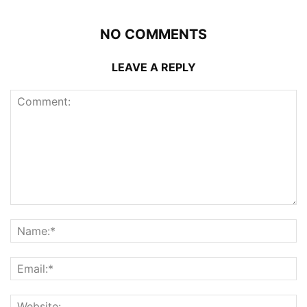
NO COMMENTS
LEAVE A REPLY