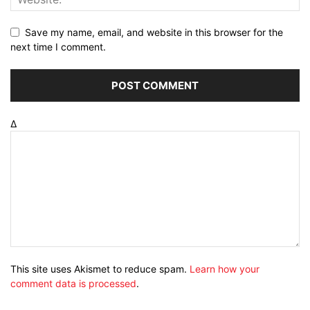
Save my name, email, and website in this browser for the
next time I comment.
Δ
This site uses Akismet to reduce spam.
Learn how your
comment data is processed
.