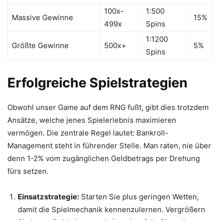
100x-
1:500
Massive Gewinne
15%
499x
Spins
1:1200
Größte Gewinne
500x+
5%
Spins
Erfolgreiche Spielstrategien
Obwohl unser Game auf dem RNG fußt, gibt dies trotzdem
Ansätze, welche jenes Spielerlebnis maximieren
vermögen. Die zentrale Regel lautet: Bankroll-
Management steht in führender Stelle. Man raten, nie über
denn 1-2% vom zugänglichen Geldbetrags per Drehung
fürs setzen.
Einsatzstrategie:
Starten Sie plus geringen Wetten,
damit die Spielmechanik kennenzulernen. Vergrößern