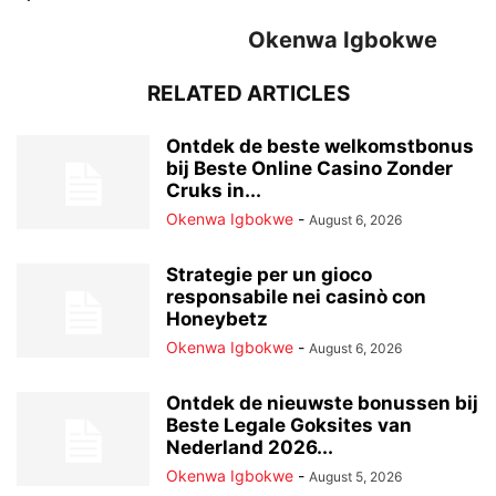
Okenwa Igbokwe
RELATED ARTICLES
Ontdek de beste welkomstbonus
bij Beste Online Casino Zonder
Cruks in...
Okenwa Igbokwe
-
August 6, 2026
Strategie per un gioco
responsabile nei casinò con
Honeybetz
Okenwa Igbokwe
-
August 6, 2026
Ontdek de nieuwste bonussen bij
Beste Legale Goksites van
Nederland 2026...
Okenwa Igbokwe
-
August 5, 2026