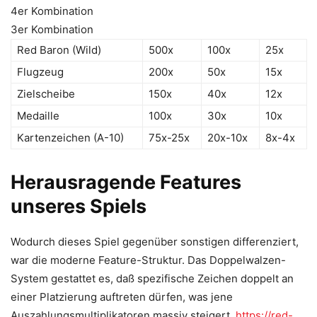
4er Kombination
3er Kombination
Red Baron (Wild)
500x
100x
25x
Flugzeug
200x
50x
15x
Zielscheibe
150x
40x
12x
Medaille
100x
30x
10x
Kartenzeichen (A-10)
75x-25x
20x-10x
8x-4x
Herausragende Features
unseres Spiels
Wodurch dieses Spiel gegenüber sonstigen differenziert,
war die moderne Feature-Struktur. Das Doppelwalzen-
System gestattet es, daß spezifische Zeichen doppelt an
einer Platzierung auftreten dürfen, was jene
Auszahlungsmultiplikatoren massiv steigert.
https://red-