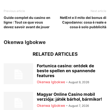
Previous article
Next article
Guide complet du casino en
NetEnt e il mito dei bonus di
ligne : Tout ce que vous
Capodanno: cosa è reale e
devez savoir avant de jouer
cosa è solo pubblicità
Okenwa Igbokwe
RELATED ARTICLES
Fortunica casino: ontdek de
beste spellen en spannende
features
Okenwa Igbokwe
-
August 9, 2026
Magyar Online Casino mobil
verziója: játék bárhol, bármikor!
Okenwa Igbokwe
-
August 7, 2026