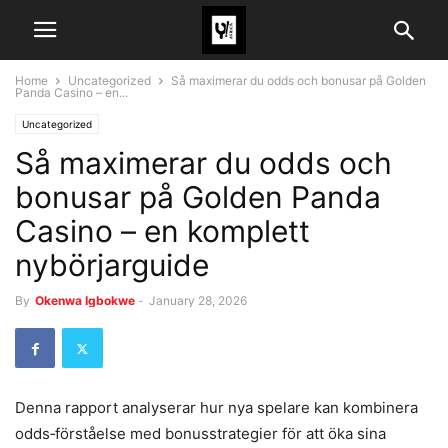
Home
Uncategorized
Så maximerar du odds och bonusar på Golden
Panda Casino – en...
Uncategorized
Så maximerar du odds och
bonusar på Golden Panda
Casino – en komplett
nybörjarguide
By
Okenwa Igbokwe
-
January 28, 2026
Denna rapport analyserar hur nya spelare kan kombinera
odds‑förståelse med bonusstrategier för att öka sina