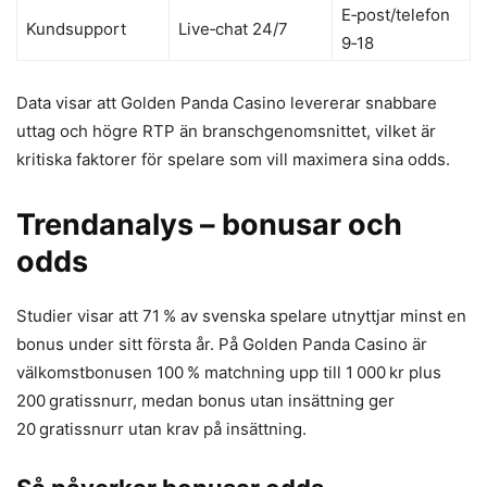
E‑post/telefon
Kundsupport
Live‑chat 24/7
9‑18
Data visar att Golden Panda Casino levererar snabbare
uttag och högre RTP än branschgenomsnittet, vilket är
kritiska faktorer för spelare som vill maximera sina odds.
Trendanalys – bonusar och
odds
Studier visar att 71 % av svenska spelare utnyttjar minst en
bonus under sitt första år. På Golden Panda Casino är
välkomstbonusen 100 % matchning upp till 1 000 kr plus
200 gratissnurr, medan bonus utan insättning ger
20 gratissnurr utan krav på insättning.