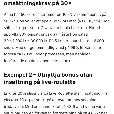
omsättningskrav på 30×
Anna har 500 kr och tar emot en 100 % välkomstbonus på
500 kr. Hon väljer att spela Book of Dead (RTP 96,2 %). Hon
sätter 5 kr per snurr (1 % av sin totala bankroll). För att
uppfylla 30× omsättningskrav måste hon satsa
30 × 1 000 kr = 30 000 kr. På 5 kr per snurr blir det 6 000
snurr. Med en genomsnittlig vinst på 96 % förväntas hon
förlora ca 120 kr under processen, men behåller
fortfarande en del av bonusen att ta ut.
Exempel 2 – Utnyttja bonus utan
insättning på live‑roulette
Erik får 20 gratissnurr på Live Roulette utan insättning. Han
placerar 10 kr per snurr på en even‑money satsning
(röd/svart). Med en sannolikhet på 48,6 % att vinna varje
snurr har han en förväntad återbetalning på ca 4,86 kr per