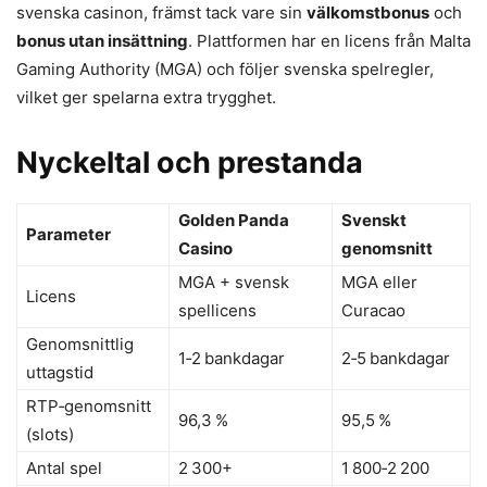
svenska casinon, främst tack vare sin
välkomstbonus
och
bonus utan insättning
. Plattformen har en licens från Malta
Gaming Authority (MGA) och följer svenska spelregler,
vilket ger spelarna extra trygghet.
Nyckeltal och prestanda
Golden Panda
Svenskt
Parameter
Casino
genomsnitt
MGA + svensk
MGA eller
Licens
spellicens
Curacao
Genomsnittlig
1‑2 bankdagar
2‑5 bankdagar
uttagstid
RTP‑genomsnitt
96,3 %
95,5 %
(slots)
Antal spel
2 300+
1 800‑2 200