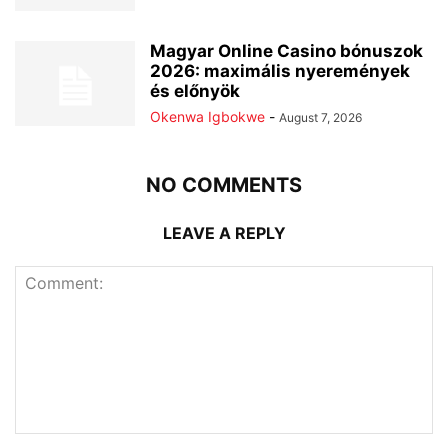
Magyar Online Casino bónuszok
2026: maximális nyeremények
és előnyök
Okenwa Igbokwe
-
August 7, 2026
NO COMMENTS
LEAVE A REPLY