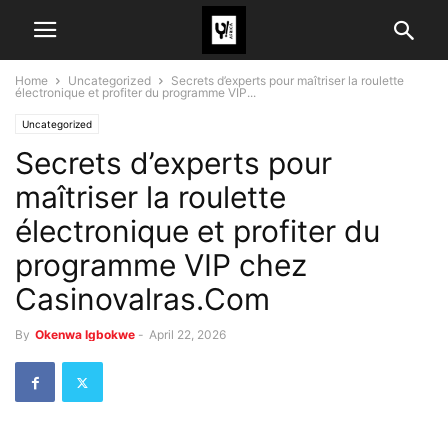
Home
Uncategorized
Secrets d’experts pour maîtriser la roulette
électronique et profiter du programme VIP...
Uncategorized
Secrets d’experts pour
maîtriser la roulette
électronique et profiter du
programme VIP chez
Casinovalras.Com
By
Okenwa Igbokwe
-
April 22, 2026