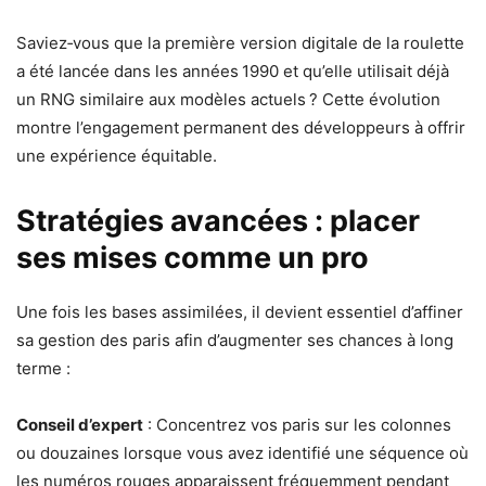
Saviez‑vous que la première version digitale de la roulette
a été lancée dans les années 1990 et qu’elle utilisait déjà
un RNG similaire aux modèles actuels ? Cette évolution
montre l’engagement permanent des développeurs à offrir
une expérience équitable.
Stratégies avancées : placer
ses mises comme un pro
Une fois les bases assimilées, il devient essentiel d’affiner
sa gestion des paris afin d’augmenter ses chances à long
terme :
Conseil d’expert
: Concentrez vos paris sur les colonnes
ou douzaines lorsque vous avez identifié une séquence où
les numéros rouges apparaissent fréquemment pendant