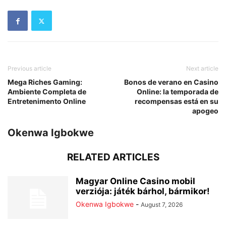
Previous article
Next article
Mega Riches Gaming:
Bonos de verano en Casino
Ambiente Completa de
Online: la temporada de
Entretenimento Online
recompensas está en su
apogeo
Okenwa Igbokwe
RELATED ARTICLES
Magyar Online Casino mobil
verziója: játék bárhol, bármikor!
Okenwa Igbokwe
-
August 7, 2026