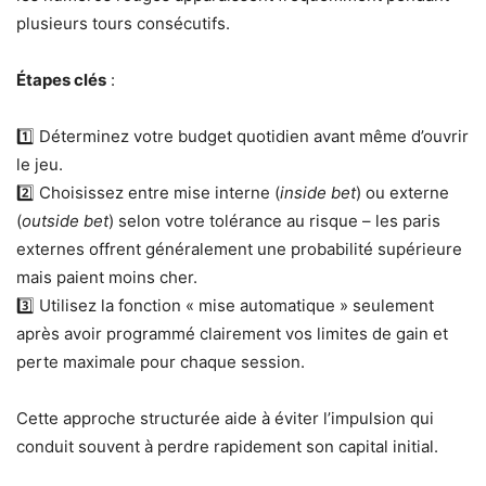
plusieurs tours consécutifs.
Étapes clés
:
1️⃣ Déterminez votre budget quotidien avant même d’ouvrir
le jeu.
2️⃣ Choisissez entre mise interne (
inside bet
) ou externe
(
outside bet
) selon votre tolérance au risque – les paris
externes offrent généralement une probabilité supérieure
mais paient moins cher.
3️⃣ Utilisez la fonction « mise automatique » seulement
après avoir programmé clairement vos limites de gain et
perte maximale pour chaque session.
Cette approche structurée aide à éviter l’impulsion qui
conduit souvent à perdre rapidement son capital initial.