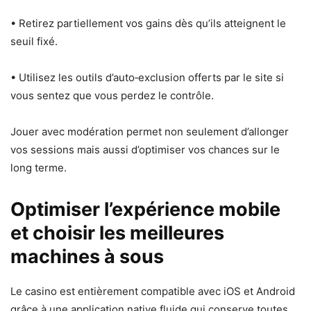
• Retirez partiellement vos gains dès qu’ils atteignent le
seuil fixé.
• Utilisez les outils d’auto‑exclusion offerts par le site si
vous sentez que vous perdez le contrôle.
Jouer avec modération permet non seulement d’allonger
vos sessions mais aussi d’optimiser vos chances sur le
long terme.
Optimiser l’expérience mobile
et choisir les meilleures
machines à sous
Le casino est entièrement compatible avec iOS et Android
grâce à une application native fluide qui conserve toutes