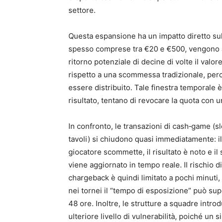
settore.
Questa espansione ha un impatto diretto sul 
spesso comprese tra €20 e €500, vengono 
ritorno potenziale di decine di volte il valor
rispetto a una scommessa tradizionale, perch
essere distribuito. Tale finestra temporale è f
risultato, tentano di revocare la quota con 
In confronto, le transazioni di cash‑game (sl
tavoli) si chiudono quasi immediatamente: il
giocatore scommette, il risultato è noto e il
viene aggiornato in tempo reale. Il rischio di
chargeback è quindi limitato a pochi minuti
nei tornei il “tempo di esposizione” può sup
48 ore. Inoltre, le strutture a squadre intr
ulteriore livello di vulnerabilità, poiché un s