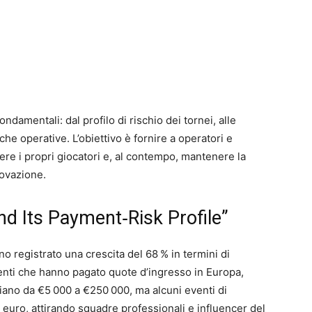
ndamentali: dal profilo di rischio dei tornei, alle
che operative. L’obiettivo è fornire a operatori e
e i propri giocatori e, al contempo, mantenere la
novazione.
 Its Payment‑Risk Profile”
no registrato una crescita del 68 % in termini di
 utenti che hanno pagato quote d’ingresso in Europa,
iano da €5 000 a €250 000, ma alcuni eventi di
 euro, attirando squadre professionali e influencer del