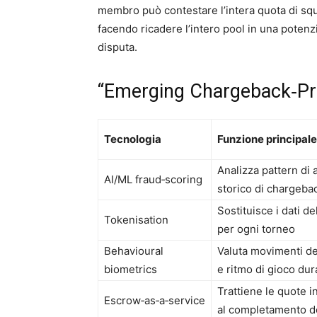
membro può contestare l’intera quota di sq
facendo ricadere l’intero pool in una potenz
disputa.
“Emerging Chargeback‑Pr
Tecnologia
Funzione principale
Analizza pattern di 
AI/ML fraud‑scoring
storico di chargeba
Sostituisce i dati d
Tokenisation
per ogni torneo
Behavioural
Valuta movimenti de
biometrics
e ritmo di gioco dur
Trattiene le quote in
Escrow‑as‑a‑service
al completamento d