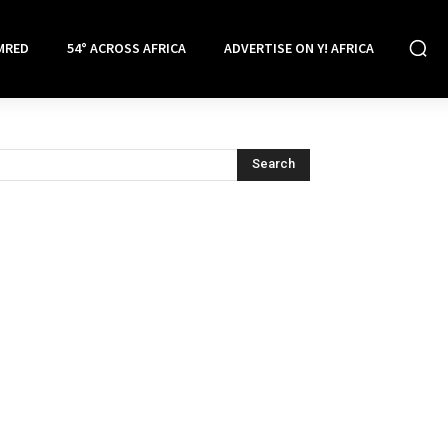
MRED
54° ACROSS AFRICA
ADVERTISE ON Y! AFRICA