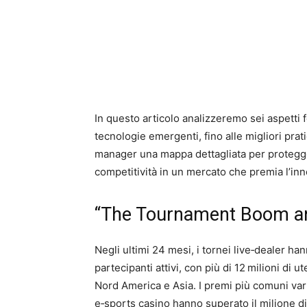
In questo articolo analizzeremo sei aspetti fo
tecnologie emergenti, fino alle migliori prati
manager una mappa dettagliata per protegger
competitività in un mercato che premia l’in
“The Tournament Boom and
Negli ultimi 24 mesi, i tornei live‑dealer han
partecipanti attivi, con più di 12 milioni di
Nord America e Asia. I premi più comuni var
e‑sports casino hanno superato il milione di