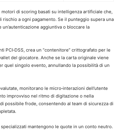
otori di scoring basati su intelligenza artificiale che,
i rischio a ogni pagamento. Se il punteggio supera una
re un’autenticazione aggiuntiva o bloccare la
ti PCI‑DSS, crea un “contenitore” crittografato per le
allet del giocatore. Anche se la carta originale viene
 quel singolo evento, annullando la possibilità di un
alutate, monitorano le micro‑interazioni dell’utente
to improvviso nel ritmo di digitazione o nella
 di possibile frode, consentendo al team di sicurezza di
pletata.
er specializzati mantengono le quote in un conto neutro.