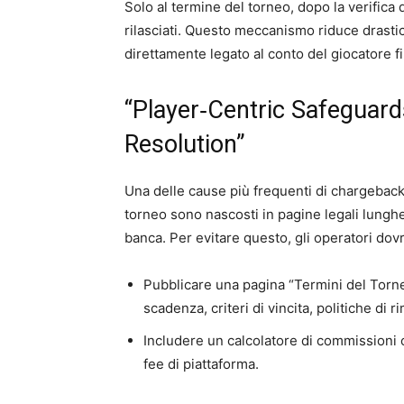
Solo al termine del torneo, dopo la verifica d
rilasciati. Questo meccanismo riduce drasti
direttamente legato al conto del giocatore fi
“Player‑Centric Safeguard
Resolution”
Una delle cause più frequenti di chargeback
torneo sono nascosti in pagine legali lunghe,
banca. Per evitare questo, gli operatori dov
Pubblicare una pagina “Termini del Torne
scadenza, criteri di vincita, politiche di r
Includere un calcolatore di commissioni c
fee di piattaforma.