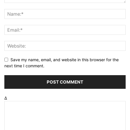
Save my name, email, and website in this browser for the
next time I comment.
Δ