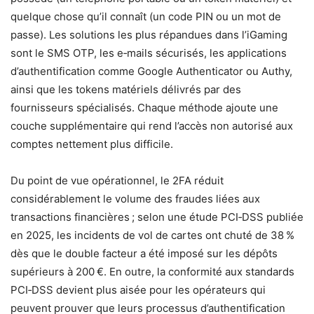
quelque chose qu’il connaît (un code PIN ou un mot de
passe). Les solutions les plus répandues dans l’iGaming
sont le SMS OTP, les e‑mails sécurisés, les applications
d’authentification comme Google Authenticator ou Authy,
ainsi que les tokens matériels délivrés par des
fournisseurs spécialisés. Chaque méthode ajoute une
couche supplémentaire qui rend l’accès non autorisé aux
comptes nettement plus difficile.
Du point de vue opérationnel, le 2FA réduit
considérablement le volume des fraudes liées aux
transactions financières ; selon une étude PCI‑DSS publiée
en 2025, les incidents de vol de cartes ont chuté de 38 %
dès que le double facteur a été imposé sur les dépôts
supérieurs à 200 €. En outre, la conformité aux standards
PCI‑DSS devient plus aisée pour les opérateurs qui
peuvent prouver que leurs processus d’authentification