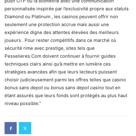
push OTP ou la biométrie avec une communication
personnalisée inspirée par l’exclusivité propre aux statuts
Diamond ou Platinum , les casinos peuvent offrir non
seulement une protection accrue mais aussi une
expérience digne des attentes élevées des meilleurs
joueurs . Pour rester compétitifs dans ce marché où
sécurité rime avec prestige, sites tels que
Pesselieres.Com doivent continuer à fournir guides
techniques clairs ainsi qu’à mettre en lumière ces
stratégies avancées afin que leurs lecteurs puissent
choisir judicieusement parmi les offres telles que
casino
bonus sans depot
ou
bonus sans depot casino
tout en
étant assurés que leurs fonds sont protégés au plus haut
niveau possible.”