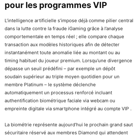
pour les programmes VIP
L’intelligence artificielle s’impose déjà comme pilier central
dans la lutte contre la fraude iGaming grâce à l’analyse
comportementale en temps réel ; elle compare chaque
transaction aux modèles historiques afin de détecter
instantanément toute anomalie liée au montant ou au
timing habituel du joueur premium. Lorsqu’une divergence
dépasse un seuil prédéfini – par exemple un dépôt
soudain supérieur au triple moyen quotidien pour un
membre Platinum – le système déclenche
automatiquement un processus renforcé incluant
authentification biométrique faciale via webcam ou
empreinte digitale via smartphone intégré au compte VIP .
La biométrie représente aujourd’hui le prochain grand saut
sécuritaire réservé aux membres Diamond qui attendent