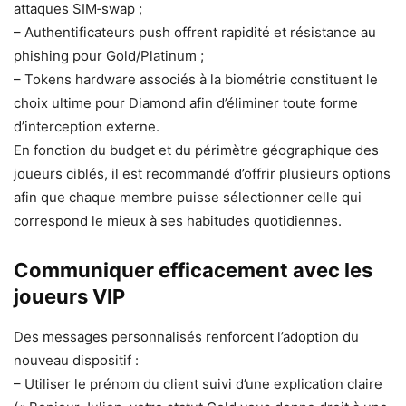
attaques SIM‑swap ;
– Authentificateurs push offrent rapidité et résistance au
phishing pour Gold/Platinum ;
– Tokens hardware associés à la biométrie constituent le
choix ultime pour Diamond afin d’éliminer toute forme
d’interception externe.
En fonction du budget et du périmètre géographique des
joueurs ciblés, il est recommandé d’offrir plusieurs options
afin que chaque membre puisse sélectionner celle qui
correspond le mieux à ses habitudes quotidiennes.
Communiquer efficacement avec les
joueurs VIP
Des messages personnalisés renforcent l’adoption du
nouveau dispositif :
– Utiliser le prénom du client suivi d’une explication claire