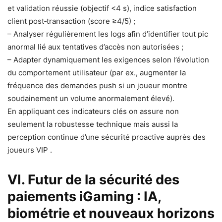
et validation réussie (objectif <4 s), indice satisfaction
client post‑transaction (score ≥4/5) ;
– Analyser régulièrement les logs afin d’identifier tout pic
anormal lié aux tentatives d’accès non autorisées ;
– Adapter dynamiquement les exigences selon l’évolution
du comportement utilisateur (par ex., augmenter la
fréquence des demandes push si un joueur montre
soudainement un volume anormalement élevé).
En appliquant ces indicateurs clés on assure non
seulement la robustesse technique mais aussi la
perception continue d’une sécurité proactive auprès des
joueurs VIP .
VI. Futur de la sécurité des
paiements iGaming : IA,
biométrie et nouveaux horizons