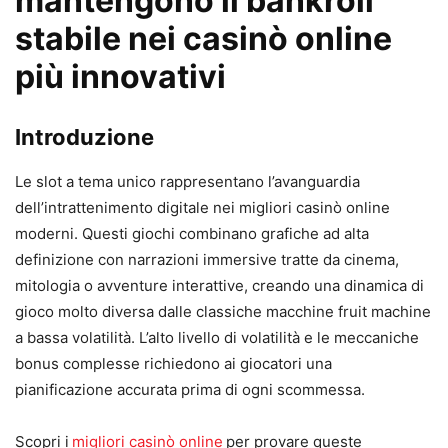
mantengono il bankroll
stabile nei casinò online
più innovativi
Introduzione
Le slot a tema unico rappresentano l’avanguardia
dell’intrattenimento digitale nei migliori casinò online
moderni. Questi giochi combinano grafiche ad alta
definizione con narrazioni immersive tratte da cinema,
mitologia o avventure interattive, creando una dinamica di
gioco molto diversa dalle classiche macchine fruit machine
a bassa volatilità. L’alto livello di volatilità e le meccaniche
bonus complesse richiedono ai giocatori una
pianificazione accurata prima di ogni scommessa.
Scopri i
migliori casinò online
per provare queste