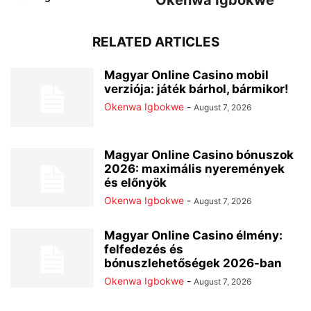
Okenwa Igbokwe
RELATED ARTICLES
Magyar Online Casino mobil
verziója: játék bárhol, bármikor!
Okenwa Igbokwe
-
August 7, 2026
Magyar Online Casino bónuszok
2026: maximális nyeremények
és előnyök
Okenwa Igbokwe
-
August 7, 2026
Magyar Online Casino élmény:
felfedezés és
bónuszlehetőségek 2026-ban
Okenwa Igbokwe
-
August 7, 2026