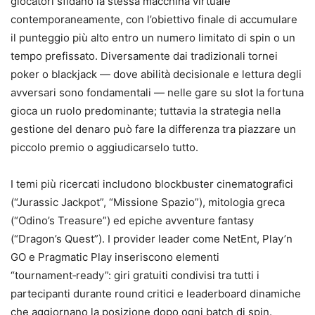
giocatori sfidano la stessa macchina virtuale
contemporaneamente, con l’obiettivo finale di accumulare
il punteggio più alto entro un numero limitato di spin o un
tempo prefissato. Diversamente dai tradizionali tornei
poker o blackjack — dove abilità decisionale e lettura degli
avversari sono fondamentali — nelle gare su slot la fortuna
gioca un ruolo predominante; tuttavia la strategia nella
gestione del denaro può fare la differenza tra piazzare un
piccolo premio o aggiudicarselo tutto.
I temi più ricercati includono blockbuster cinematografici
(“Jurassic Jackpot”, “Missione Spazio”), mitologia greca
(“Odino’s Treasure”) ed epiche avventure fantasy
(“Dragon’s Quest”). I provider leader come NetEnt, Play’n
GO e Pragmatic Play inseriscono elementi
“tournament‑ready”: giri gratuiti condivisi tra tutti i
partecipanti durante round critici e leaderboard dinamiche
che aggiornano la posizione dopo ogni batch di spin.