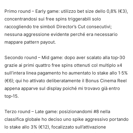
Primo round – Early game: utilizzo bet size dello 0,8% (€3),
concentrandosi sui free spins triggerabili solo
raccogliendo tre simboli Director’s Cut consecutivi;
nessuna aggressione evidente perché era necessario
mappare pattern payout.
Secondo round – Mid game: dopo aver scalato alla top‑30
grazie ai primi quattro free spins ottenuti col multiplo x4
sull’intera linea pagamento ho aumentato lo stake allo 1·5%
(€6); qui ho attivato deliberatamente il Bonus Cinema Reel
appena apparve sul display poiché mi trovavo già entro
top‑15.
Terzo round – Late game: posizionandomi #8 nella
classifica globale ho deciso uno spike aggressivo portando
lo stake allo 3% (€12), focalizzato sull’attivazione