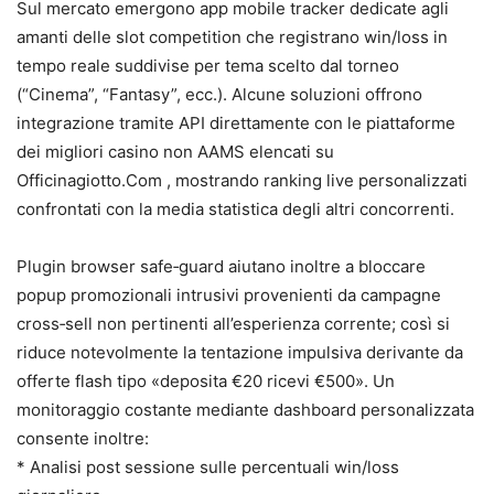
Sul mercato emergono app mobile tracker dedicate agli
amanti delle slot competition che registrano win/loss in
tempo reale suddivise per tema scelto dal torneo
(“Cinema”, “Fantasy”, ecc.). Alcune soluzioni offrono
integrazione tramite API direttamente con le piattaforme
dei migliori casino non AAMS elencati su
Officinagiotto.Com , mostrando ranking live personalizzati
confrontati con la media statistica degli altri concorrenti.
Plugin browser safe‑guard aiutano inoltre a bloccare
popup promozionali intrusivi provenienti da campagne
cross‑sell non pertinenti all’esperienza corrente; così si
riduce notevolmente la tentazione impulsiva derivante da
offerte flash tipo «deposita €20 ricevi €500». Un
monitoraggio costante mediante dashboard personalizzata
consente inoltre:
* Analisi post sessione sulle percentuali win/loss