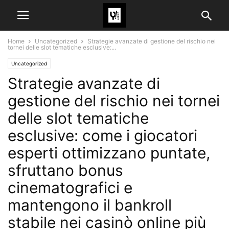
Home
Uncategorized
Strategie avanzate di gestione del rischio nei
tornei delle slot tematiche esclusive:...
Uncategorized
Strategie avanzate di
gestione del rischio nei tornei
delle slot tematiche
esclusive: come i giocatori
esperti ottimizzano puntate,
sfruttano bonus
cinematografici e
mantengono il bankroll
stabile nei casinò online più