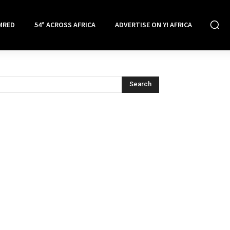
MRED
54° ACROSS AFRICA
ADVERTISE ON Y! AFRICA