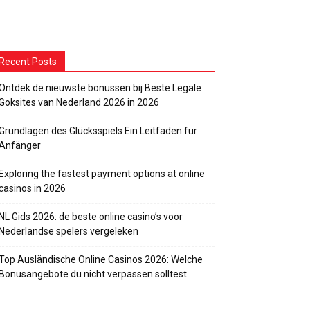
Recent Posts
Ontdek de nieuwste bonussen bij Beste Legale
Goksites van Nederland 2026 in 2026
Grundlagen des Glücksspiels Ein Leitfaden für
Anfänger
Exploring the fastest payment options at online
casinos in 2026
NL Gids 2026: de beste online casino’s voor
Nederlandse spelers vergeleken
Top Ausländische Online Casinos 2026: Welche
Bonusangebote du nicht verpassen solltest