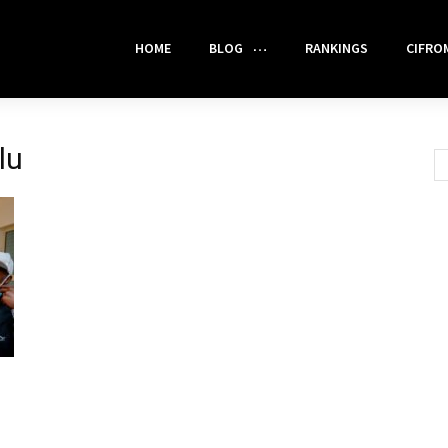
HOME
BLOG
RANKINGS
CIFRO
lu