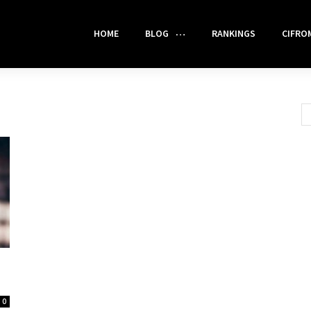
HOME
BLOG
RANKINGS
CIFRO
0