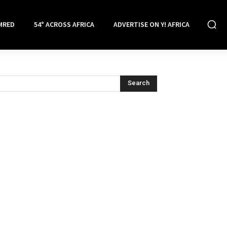
MRED
54° ACROSS AFRICA
ADVERTISE ON Y! AFRICA