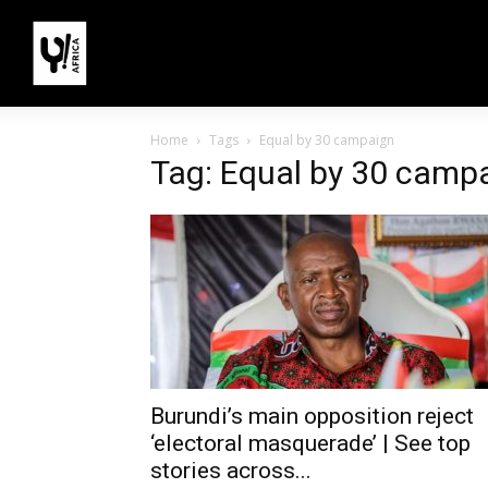
Home
Tags
Equal by 30 campaign
Tag: Equal by 30 camp
Burundi’s main opposition reject
‘electoral masquerade’ | See top
stories across...