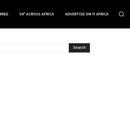
MRED
54° ACROSS AFRICA
ADVERTISE ON Y! AFRICA