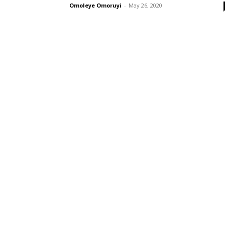
Omoleye Omoruyi
-
May 26, 2020