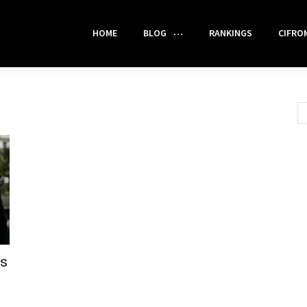
HOME
BLOG
RANKINGS
CIFRO
as