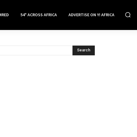
MRED
54° ACROSS AFRICA
ADVERTISE ON Y! AFRICA