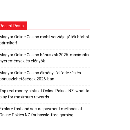
Recent Posts
Magyar Online Casino mobil verziója: játék bárhol,
bármikor!
Magyar Online Casino bónuszok 2026: maximális
nyeremények és előnyök
Magyar Online Casino élmény: felfedezés és
bónuszlehetőségek 2026-ban
Top real money slots at Online Pokies NZ: what to
play for maximum rewards
Explore fast and secure payment methods at
Online Pokies NZ for hassle-free gaming