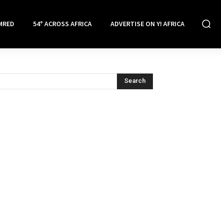
MRED
54° ACROSS AFRICA
ADVERTISE ON Y! AFRICA