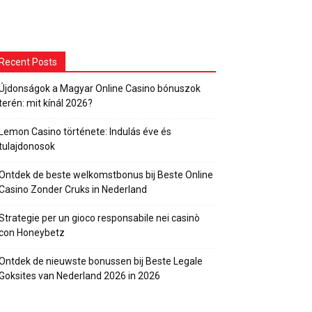
Recent Posts
Újdonságok a Magyar Online Casino bónuszok
terén: mit kínál 2026?
Lemon Casino története: Indulás éve és
tulajdonosok
Ontdek de beste welkomstbonus bij Beste Online
Casino Zonder Cruks in Nederland
Strategie per un gioco responsabile nei casinò
con Honeybetz
Ontdek de nieuwste bonussen bij Beste Legale
Goksites van Nederland 2026 in 2026