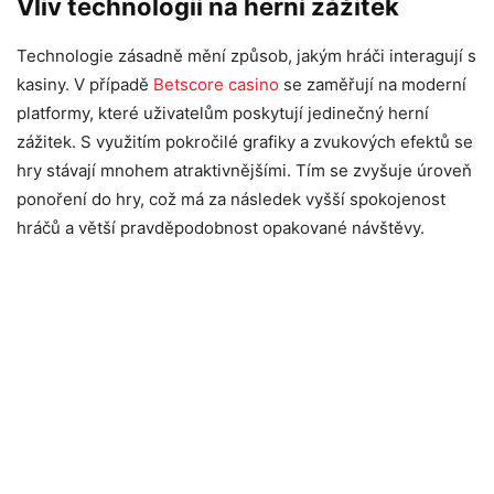
Vliv technologií na herní zážitek
Technologie zásadně mění způsob, jakým hráči interagují s
kasiny. V případě
Betscore casino
se zaměřují na moderní
platformy, které uživatelům poskytují jedinečný herní
zážitek. S využitím pokročilé grafiky a zvukových efektů se
hry stávají mnohem atraktivnějšími. Tím se zvyšuje úroveň
ponoření do hry, což má za následek vyšší spokojenost
hráčů a větší pravděpodobnost opakované návštěvy.