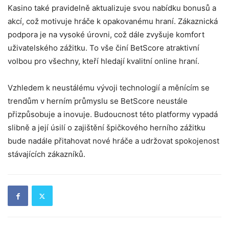
Kasino také pravidelně aktualizuje svou nabídku bonusů a
akcí, což motivuje hráče k opakovanému hraní. Zákaznická
podpora je na vysoké úrovni, což dále zvyšuje komfort
uživatelského zážitku. To vše činí BetScore atraktivní
volbou pro všechny, kteří hledají kvalitní online hraní.
Vzhledem k neustálému vývoji technologií a měnícím se
trendům v herním průmyslu se BetScore neustále
přizpůsobuje a inovuje. Budoucnost této platformy vypadá
slibně a její úsilí o zajištění špičkového herního zážitku
bude nadále přitahovat nové hráče a udržovat spokojenost
stávajících zákazníků.