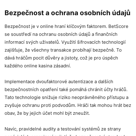
Bezpečnost a ochrana osobních údajů
Bezpečnost je v online hraní klíčovým faktorem. BetScore
se soustředí na ochranu osobních údajů a finančních
informací svých uživatelů. Využití šifrovacích technologií
zajišťuje, že všechny transakce probíhají bezpečně. To
dává hráčům pocit důvěry a jistoty, což je pro úspěch
každého online kasina zásadní.
Implementace dvoufaktorové autentizace a dalších
bezpečnostních opatření také pomáhá chránit účty hráčů.
Tato technologie snižuje riziko neoprávněného přístupu a
zvyšuje ochranu proti podvodům. Hráči tak mohou hrát bez
obav, že by jejich účet mohl být zneužit.
Navíc, pravidelné audity a testování systémů ze strany