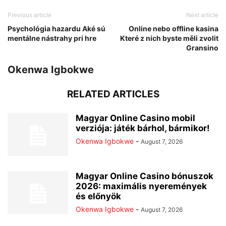
Previous article
Next article
Psychológia hazardu Aké sú
Online nebo offline kasina
mentálne nástrahy pri hre
Které z nich byste měli zvolit
Gransino
Okenwa Igbokwe
RELATED ARTICLES
Magyar Online Casino mobil
verziója: játék bárhol, bármikor!
Okenwa Igbokwe
-
August 7, 2026
Magyar Online Casino bónuszok
2026: maximális nyeremények
és előnyök
Okenwa Igbokwe
-
August 7, 2026