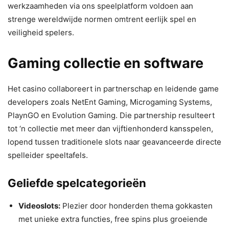
werkzaamheden via ons speelplatform voldoen aan
strenge wereldwijde normen omtrent eerlijk spel en
veiligheid spelers.
Gaming collectie en software
Het casino collaboreert in partnerschap en leidende game
developers zoals NetEnt Gaming, Microgaming Systems,
PlaynGO en Evolution Gaming. Die partnership resulteert
tot ‘n collectie met meer dan vijftienhonderd kansspelen,
lopend tussen traditionele slots naar geavanceerde directe
spelleider speeltafels.
Geliefde spelcategorieën
Videoslots:
Plezier door honderden thema gokkasten
met unieke extra functies, free spins plus groeiende