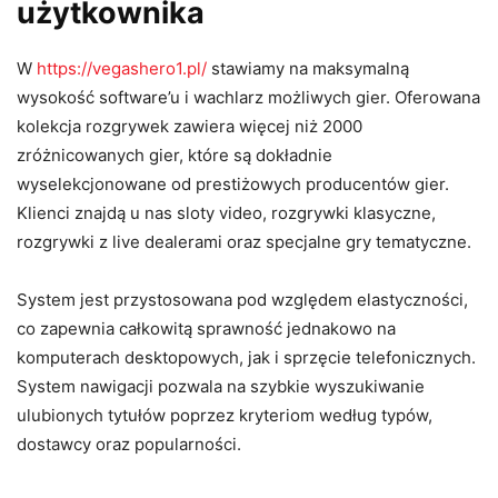
użytkownika
W
https://vegashero1.pl/
stawiamy na maksymalną
wysokość software’u i wachlarz możliwych gier. Oferowana
kolekcja rozgrywek zawiera więcej niż 2000
zróżnicowanych gier, które są dokładnie
wyselekcjonowane od prestiżowych producentów gier.
Klienci znajdą u nas sloty video, rozgrywki klasyczne,
rozgrywki z live dealerami oraz specjalne gry tematyczne.
System jest przystosowana pod względem elastyczności,
co zapewnia całkowitą sprawność jednakowo na
komputerach desktopowych, jak i sprzęcie telefonicznych.
System nawigacji pozwala na szybkie wyszukiwanie
ulubionych tytułów poprzez kryteriom według typów,
dostawcy oraz popularności.