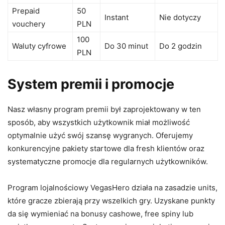
Prepaid
50
Instant
Nie dotyczy
vouchery
PLN
100
Waluty cyfrowe
Do 30 minut
Do 2 godzin
PLN
System premii i promocje
Nasz własny program premii był zaprojektowany w ten
sposób, aby wszystkich użytkownik miał możliwość
optymalnie użyć swój szansę wygranych. Oferujemy
konkurencyjne pakiety startowe dla fresh klientów oraz
systematyczne promocje dla regularnych użytkowników.
Program lojalnościowy VegasHero działa na zasadzie units,
które gracze zbierają przy wszelkich gry. Uzyskane punkty
da się wymieniać na bonusy cashowe, free spiny lub