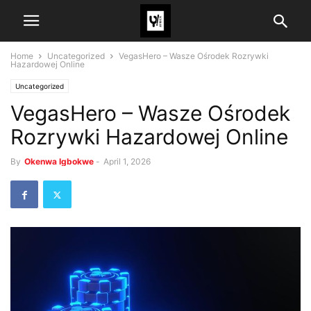
Home
Uncategorized
VegasHero – Wasze Ośrodek Rozrywki
Hazardowej Online
Uncategorized
VegasHero – Wasze Ośrodek
Rozrywki Hazardowej Online
By
Okenwa Igbokwe
-
April 1, 2026