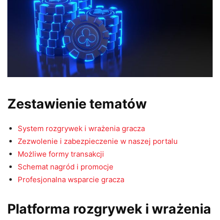
Zestawienie tematów
System rozgrywek i wrażenia gracza
Zezwolenie i zabezpieczenie w naszej portalu
Możliwe formy transakcji
Schemat nagród i promocje
Profesjonalna wsparcie gracza
Platforma rozgrywek i wrażenia