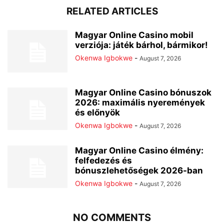
RELATED ARTICLES
Magyar Online Casino mobil
verziója: játék bárhol, bármikor!
Okenwa Igbokwe
-
August 7, 2026
Magyar Online Casino bónuszok
2026: maximális nyeremények
és előnyök
Okenwa Igbokwe
-
August 7, 2026
Magyar Online Casino élmény:
felfedezés és
bónuszlehetőségek 2026-ban
Okenwa Igbokwe
-
August 7, 2026
NO COMMENTS