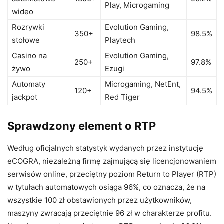
Play, Microgaming
wideo
Rozrywki
Evolution Gaming,
350+
98.5%
stołowe
Playtech
Casino na
Evolution Gaming,
250+
97.8%
żywo
Ezugi
Automaty
Microgaming, NetEnt,
120+
94.5%
jackpot
Red Tiger
Sprawdzony element o RTP
Według oficjalnych statystyk wydanych przez instytucję
eCOGRA, niezależną firmę zajmującą się licencjonowaniem
serwisów online, przeciętny poziom Return to Player (RTP)
w tytułach automatowych osiąga 96%, co oznacza, że na
wszystkie 100 zł obstawionych przez użytkowników,
maszyny zwracają przeciętnie 96 zł w charakterze profitu.