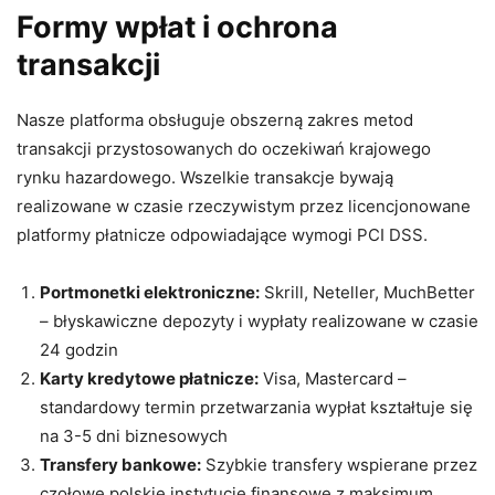
Formy wpłat i ochrona
transakcji
Nasze platforma obsługuje obszerną zakres metod
transakcji przystosowanych do oczekiwań krajowego
rynku hazardowego. Wszelkie transakcje bywają
realizowane w czasie rzeczywistym przez licencjonowane
platformy płatnicze odpowiadające wymogi PCI DSS.
Portmonetki elektroniczne:
Skrill, Neteller, MuchBetter
– błyskawiczne depozyty i wypłaty realizowane w czasie
24 godzin
Karty kredytowe płatnicze:
Visa, Mastercard –
standardowy termin przetwarzania wypłat kształtuje się
na 3-5 dni biznesowych
Transfery bankowe:
Szybkie transfery wspierane przez
czołowe polskie instytucje finansowe z maksimum