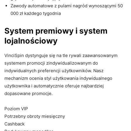
Zawody automatowe z pulami nagród wynoszącymi 50
000 zł każdego tygodnia
System premiowy i system
lojalnościowy
VinciSpin dystynguje się na tle rywali zaawansowanym
systemem promocji zindywidualizowanym do
indywidualnych preferencji użytkowników. Nasz
mechanizm ocenia styl użytkowania indywidualnego
użytkownika i automatycznie oferuje najbardziej
dopasowane promocje.
Poziom VIP
Potrzebny obroty miesięczny
Cashback