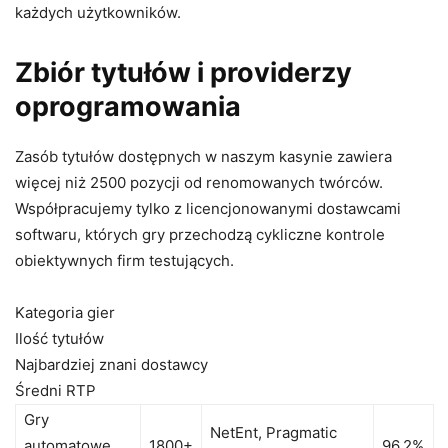
każdych użytkowników.
Zbiór tytułów i providerzy
oprogramowania
Zasób tytułów dostępnych w naszym kasynie zawiera
więcej niż 2500 pozycji od renomowanych twórców.
Współpracujemy tylko z licencjonowanymi dostawcami
softwaru, których gry przechodzą cykliczne kontrole
obiektywnych firm testujących.
Kategoria gier
Ilość tytułów
Najbardziej znani dostawcy
Średni RTP
Gry
NetEnt, Pragmatic
automatowe
1800+
96.2%