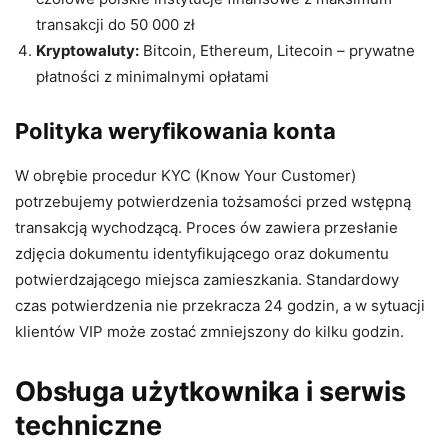
transakcji do 50 000 zł
Kryptowaluty:
Bitcoin, Ethereum, Litecoin – prywatne
płatności z minimalnymi opłatami
Polityka weryfikowania konta
W obrębie procedur KYC (Know Your Customer)
potrzebujemy potwierdzenia tożsamości przed wstępną
transakcją wychodzącą. Proces ów zawiera przesłanie
zdjęcia dokumentu identyfikującego oraz dokumentu
potwierdzającego miejsca zamieszkania. Standardowy
czas potwierdzenia nie przekracza 24 godzin, a w sytuacji
klientów VIP może zostać zmniejszony do kilku godzin.
Obsługa użytkownika i serwis
techniczne