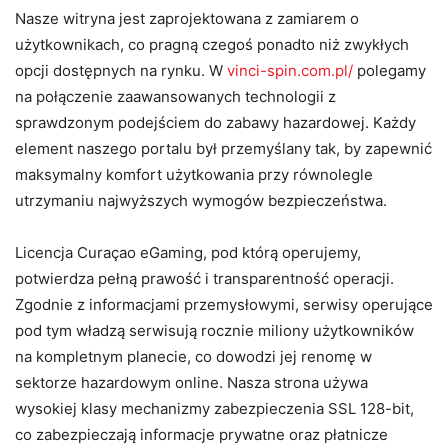
Nasze witryna jest zaprojektowana z zamiarem o
użytkownikach, co pragną czegoś ponadto niż zwykłych
opcji dostępnych na rynku. W
vinci-spin.com.pl/
polegamy
na połączenie zaawansowanych technologii z
sprawdzonym podejściem do zabawy hazardowej. Każdy
element naszego portalu był przemyślany tak, by zapewnić
maksymalny komfort użytkowania przy równolegle
utrzymaniu najwyższych wymogów bezpieczeństwa.
Licencja Curaçao eGaming, pod którą operujemy,
potwierdza pełną prawość i transparentność operacji.
Zgodnie z informacjami przemysłowymi, serwisy operujące
pod tym władzą serwisują rocznie miliony użytkowników
na kompletnym planecie, co dowodzi jej renomę w
sektorze hazardowym online. Nasza strona używa
wysokiej klasy mechanizmy zabezpieczenia SSL 128-bit,
co zabezpieczają informacje prywatne oraz płatnicze