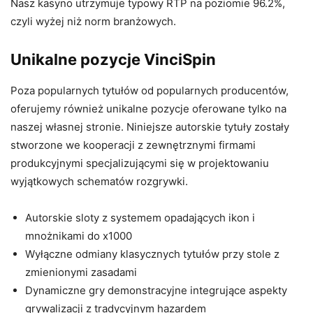
Nasz kasyno utrzymuje typowy RTP na poziomie 96.2%,
czyli wyżej niż norm branżowych.
Unikalne pozycje VinciSpin
Poza popularnych tytułów od popularnych producentów,
oferujemy również unikalne pozycje oferowane tylko na
naszej własnej stronie. Niniejsze autorskie tytuły zostały
stworzone we kooperacji z zewnętrznymi firmami
produkcyjnymi specjalizującymi się w projektowaniu
wyjątkowych schematów rozgrywki.
Autorskie sloty z systemem opadających ikon i
mnożnikami do x1000
Wyłączne odmiany klasycznych tytułów przy stole z
zmienionymi zasadami
Dynamiczne gry demonstracyjne integrujące aspekty
grywalizacji z tradycyjnym hazardem