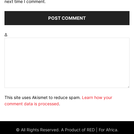
next time I comment.
Δ
This site uses Akismet to reduce spam.
Learn how your
comment data is processed
.
© All Rights Reserved. A Product of RED | For Africa.