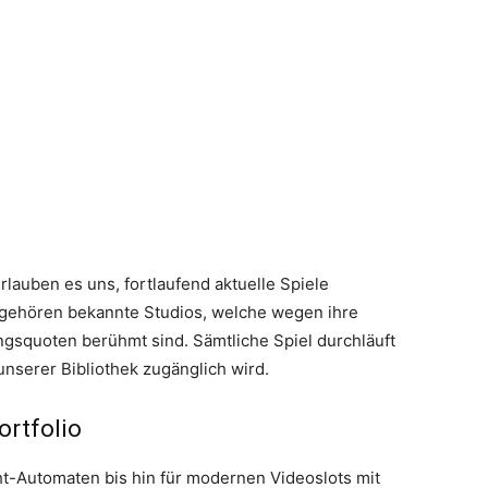
lauben es uns, fortlaufend aktuelle Spiele
 gehören bekannte Studios, welche wegen ihre
ngsquoten berühmt sind. Sämtliche Spiel durchläuft
 unserer Bibliothek zugänglich wird.
ortfolio
t-Automaten bis hin für modernen Videoslots mit