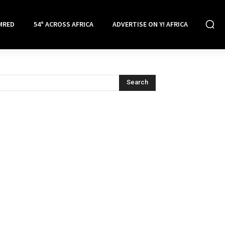
MRED
54° ACROSS AFRICA
ADVERTISE ON Y! AFRICA