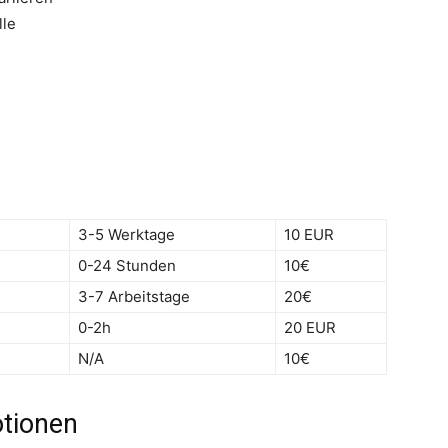
lle
3-5 Werktage
10 EUR
0-24 Stunden
10€
3-7 Arbeitstage
20€
0-2h
20 EUR
N/A
10€
tionen