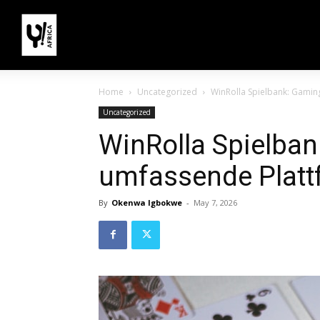
Home
Uncategorized
WinRolla Spielbank: Gamin
Uncategorized
WinRolla Spielban
umfassende Platt
By
Okenwa Igbokwe
-
May 7, 2026