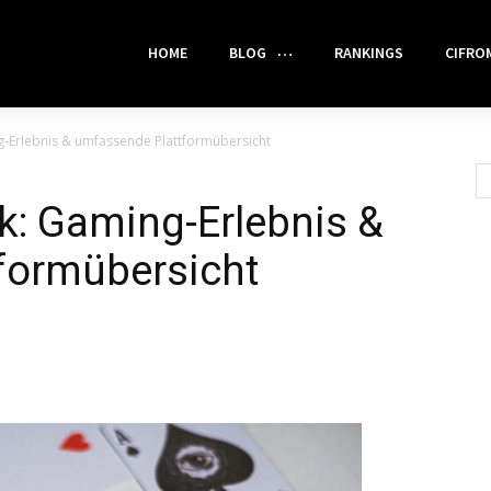
HOME
BLOG
RANKINGS
CIFRO
g-Erlebnis & umfassende Plattformübersicht
k: Gaming-Erlebnis &
formübersicht