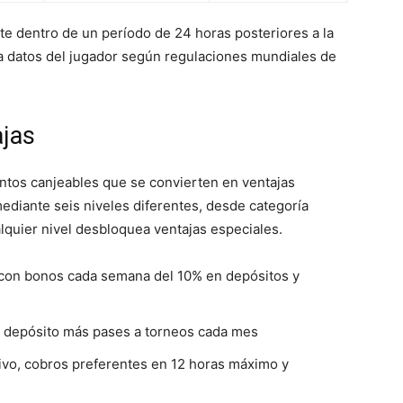
te dentro de un período de 24 horas posteriores a la
 datos del jugador según regulaciones mundiales de
ajas
ntos canjeables que se convierten en ventajas
mediante seis niveles diferentes, desde categoría
lquier nivel desbloquea ventajas especiales.
con bonos cada semana del 10% en depósitos y
 depósito más pases a torneos cada mes
ivo, cobros preferentes en 12 horas máximo y