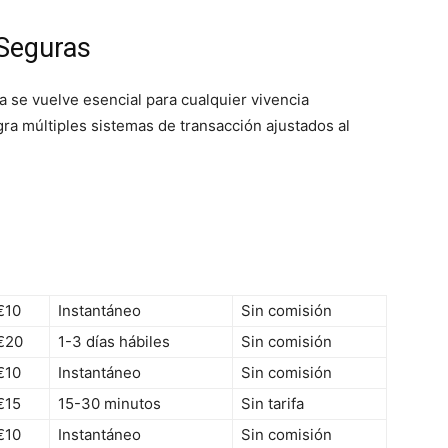
Seguras
 se vuelve esencial para cualquier vivencia
gra múltiples sistemas de transacción ajustados al
€10
Instantáneo
Sin comisión
€20
1-3 días hábiles
Sin comisión
€10
Instantáneo
Sin comisión
€15
15-30 minutos
Sin tarifa
€10
Instantáneo
Sin comisión