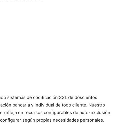
ido sistemas de codificación SSL de doscientos
mación bancaria y individual de todo cliente. Nuestro
e refleja en recursos configurables de auto-exclusión
 configurar según propias necesidades personales.