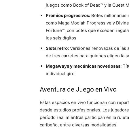
juegos como Book of Dead™ y la Quest
Premios progresivos:
Botes millonarias 
como Mega Moolah Progressive y Divine
Fortune™, con botes que exceden regul
los seis dígitos
Slots retro:
Versiones renovadas de las 
de tres carretes para quienes eligen la s
Megaways y mecánicas novedosas:
Tít
individual giro
Aventura de Juego en Vivo
Estas espacios en vivo funcionan con repart
desde estudios profesionales. Los jugador
período real mientras participan en la ruleta
caribeño, entre diversas modalidades.