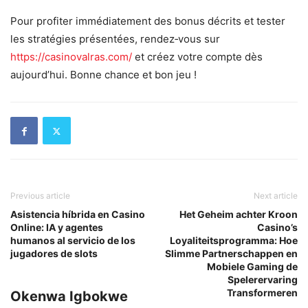
Pour profiter immédiatement des bonus décrits et tester
les stratégies présentées, rendez‑vous sur
https://casinovalras.com/
et créez votre compte dès
aujourd’hui. Bonne chance et bon jeu !
Previous article
Next article
Asistencia híbrida en Casino
Het Geheim achter Kroon
Online: IA y agentes
Casino’s
humanos al servicio de los
Loyaliteitsprogramma: Hoe
jugadores de slots
Slimme Partnerschappen en
Mobiele Gaming de
Spelerervaring
Transformeren
Okenwa Igbokwe