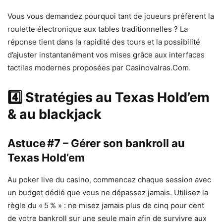
Vous vous demandez pourquoi tant de joueurs préfèrent la
roulette électronique aux tables traditionnelles ? La
réponse tient dans la rapidité des tours et la possibilité
d’ajuster instantanément vos mises grâce aux interfaces
tactiles modernes proposées par Casinovalras.Com.
4️⃣ Stratégies au Texas Hold’em
& au blackjack
Astuce #7 – Gérer son bankroll au
Texas Hold’em
Au poker live du casino, commencez chaque session avec
un budget dédié que vous ne dépassez jamais. Utilisez la
règle du « 5 % » : ne misez jamais plus de cinq pour cent
de votre bankroll sur une seule main afin de survivre aux