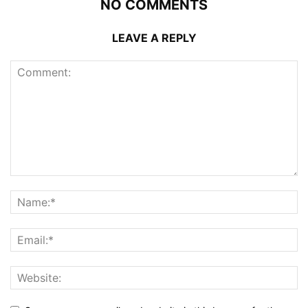
NO COMMENTS
LEAVE A REPLY