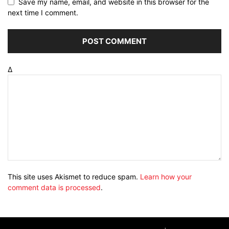
Save my name, email, and website in this browser for the
next time I comment.
Δ
This site uses Akismet to reduce spam.
Learn how your
comment data is processed
.