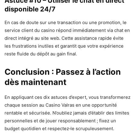
Astuce #10 – Utiliser le chat en direct
disponible 24/7
En cas de doute sur une transaction ou une promotion, le
service client du casino répond immédiatement via chat en
direct intégré au site web. Cette assistance rapide évite
les frustrations inutiles et garantit que votre expérience
reste fluide du dépôt au gain final.
Conclusion : Passez à l’action
dès maintenant
En appliquant ces dix astuces d’expert, vous transformerez
chaque session au Casino Valras en une opportunité
rentable et sécurisée. N’oubliez jamais d’établir des limites
personnelles et de jouer responsablement ; fixez un
budget quotidien et respectez‑le scrupuleusement.