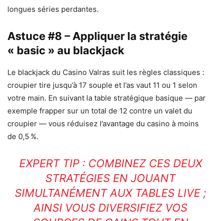
longues séries perdantes.
Astuce #8 – Appliquer la stratégie
« basic » au blackjack
Le blackjack du Casino Valras suit les règles classiques :
croupier tire jusqu’à 17 souple et l’as vaut 11 ou 1 selon
votre main. En suivant la table stratégique basique — par
exemple frapper sur un total de 12 contre un valet du
croupier — vous réduisez l’avantage du casino à moins
de 0,5 %.
EXPERT TIP : COMBINEZ CES DEUX
STRATÉGIES EN JOUANT
SIMULTANÉMENT AUX TABLES LIVE ;
AINSI VOUS DIVERSIFIEZ VOS