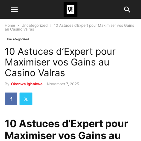
Home
Uncategorized
10 Astuces d’Expert pour Maximiser vos Gains
au Casino Valras
Uncategorized
10 Astuces d’Expert pour
Maximiser vos Gains au
Casino Valras
By
Okenwa Igbokwe
-
November 7, 2025
10 Astuces d’Expert pour
Maximiser vos Gains au