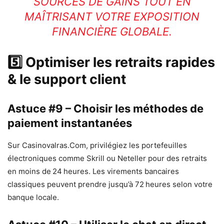
SOURCES DE GAINS TOUT EN
MAÎTRISANT VOTRE EXPOSITION
FINANCIÈRE GLOBALE.
5️⃣ Optimiser les retraits rapides
& le support client
Astuce #9 – Choisir les méthodes de
paiement instantanées
Sur Casinovalras.Com, privilégiez les portefeuilles
électroniques comme Skrill ou Neteller pour des retraits
en moins de 24 heures. Les virements bancaires
classiques peuvent prendre jusqu’à 72 heures selon votre
banque locale.