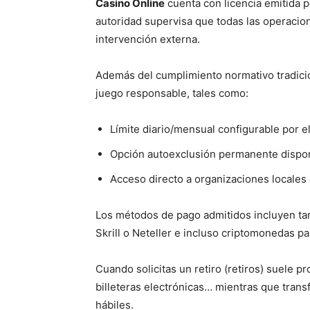
Casino Online
cuenta con licencia emitida p
autoridad supervisa que todas las operacio
intervención externa.
Además del cumplimiento normativo tradicion
juego responsable, tales como:
Límite diario/mensual configurable por el
Opción autoexclusión permanente dispon
Acceso directo a organizaciones locales 
Los métodos de pago admitidos incluyen ta
Skrill o Neteller e incluso criptomonedas pa
Cuando solicitas un retiro (retiros) suele p
billeteras electrónicas… mientras que trans
hábiles.