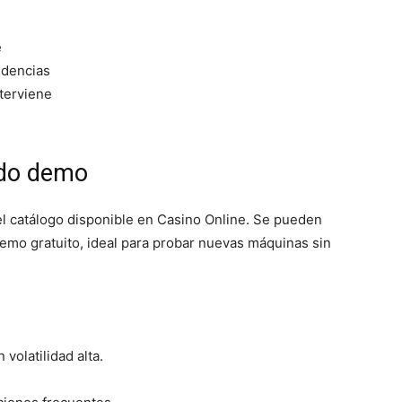
e
idencias
terviene
odo demo
l catálogo disponible en Casino Online. Se pueden
emo gratuito, ideal para probar nuevas máquinas sin
 volatilidad alta.