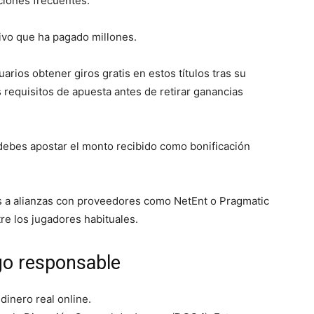
aciones frecuentes.
ivo que ha pagado millones.
rios obtener giros gratis en estos títulos tras su
s requisitos de apuesta antes de retirar ganancias
debes apostar el monto recibido como bonificación
s a alianzas con proveedores como NetEnt o Pragmatic
tre los jugadores habituales.
ego responsable
dinero real online.