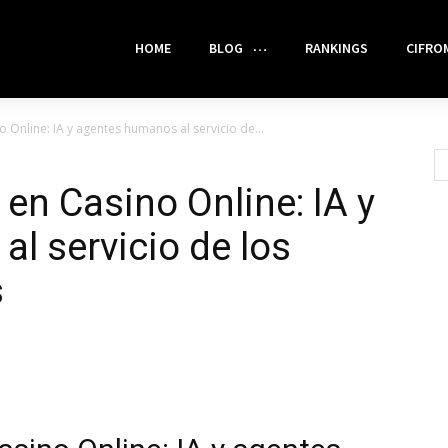
HOME
BLOG
RANKINGS
CIFRO
o Online: IA y agentes humanos al servicio de...
 en Casino Online: IA y
l servicio de los
s