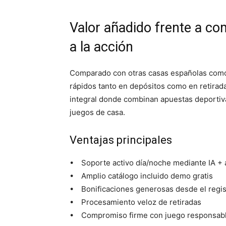
Valor añadido frente a co
a la acción
Comparado con otras casas españolas como
rápidos tanto en depósitos como en retirada
integral donde combinan apuestas deportivas (a
juegos de casa.​
Ventajas principales
• Soporte activo día/noche mediante IA +
• Amplio catálogo incluido demo gratis
• Bonificaciones generosas desde el regis
• Procesamiento veloz de retiradas
• Compromiso firme con juego responsab