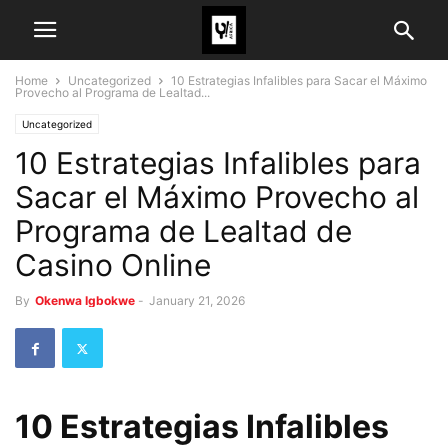
Home
Uncategorized
10 Estrategias Infalibles para Sacar el Máximo
Provecho al Programa de Lealtad...
Uncategorized
10 Estrategias Infalibles para
Sacar el Máximo Provecho al
Programa de Lealtad de
Casino Online
By
Okenwa Igbokwe
-
January 21, 2026
10 Estrategias Infalibles