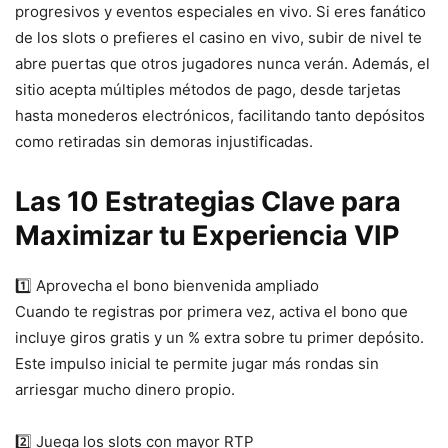
progresivos y eventos especiales en vivo. Si eres fanático
de los slots o prefieres el casino en vivo, subir de nivel te
abre puertas que otros jugadores nunca verán. Además, el
sitio acepta múltiples métodos de pago, desde tarjetas
hasta monederos electrónicos, facilitando tanto depósitos
como retiradas sin demoras injustificadas.
Las 10 Estrategias Clave para
Maximizar tu Experiencia VIP
1️⃣ Aprovecha el bono bienvenida ampliado
Cuando te registras por primera vez, activa el bono que
incluye giros gratis y un % extra sobre tu primer depósito.
Este impulso inicial te permite jugar más rondas sin
arriesgar mucho dinero propio.
2️⃣ Juega los slots con mayor RTP