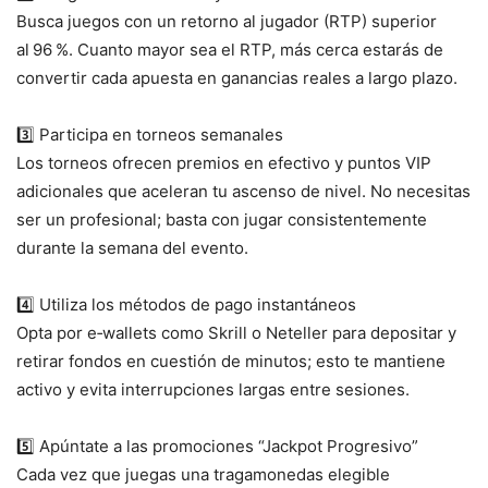
Busca juegos con un retorno al jugador (RTP) superior
al 96 %. Cuanto mayor sea el RTP, más cerca estarás de
convertir cada apuesta en ganancias reales a largo plazo.
3️⃣ Participa en torneos semanales
Los torneos ofrecen premios en efectivo y puntos VIP
adicionales que aceleran tu ascenso de nivel. No necesitas
ser un profesional; basta con jugar consistentemente
durante la semana del evento.
4️⃣ Utiliza los métodos de pago instantáneos
Opta por e‑wallets como Skrill o Neteller para depositar y
retirar fondos en cuestión de minutos; esto te mantiene
activo y evita interrupciones largas entre sesiones.
5️⃣ Apúntate a las promociones “Jackpot Progresivo”
Cada vez que juegas una tragamonedas elegible