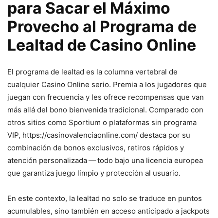
para Sacar el Máximo
Provecho al Programa de
Lealtad de Casino Online
El programa de lealtad es la columna vertebral de
cualquier Casino Online serio. Premia a los jugadores que
juegan con frecuencia y les ofrece recompensas que van
más allá del bono bienvenida tradicional. Comparado con
otros sitios como Sportium o plataformas sin programa
VIP, https://casinovalenciaonline.com/ destaca por su
combinación de bonos exclusivos, retiros rápidos y
atención personalizada — todo bajo una licencia europea
que garantiza juego limpio y protección al usuario.
En este contexto, la lealtad no solo se traduce en puntos
acumulables, sino también en acceso anticipado a jackpots