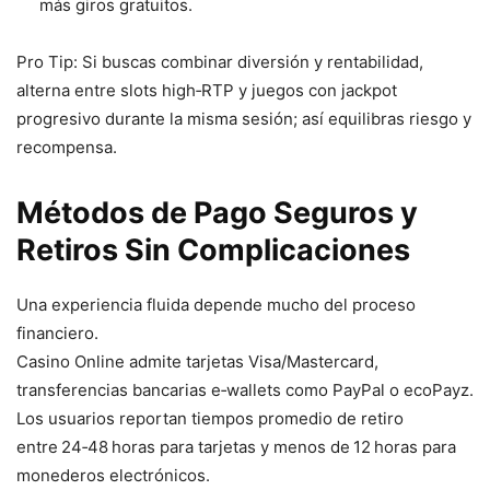
más giros gratuitos.
Pro Tip: Si buscas combinar diversión y rentabilidad,
alterna entre slots high‑RTP y juegos con jackpot
progresivo durante la misma sesión; así equilibras riesgo y
recompensa.
Métodos de Pago Seguros y
Retiros Sin Complicaciones
Una experiencia fluida depende mucho del proceso
financiero.
Casino Online admite tarjetas Visa/Mastercard,
transferencias bancarias e‑wallets como PayPal o ecoPayz.
Los usuarios reportan tiempos promedio de retiro
entre 24‑48 horas para tarjetas y menos de 12 horas para
monederos electrónicos.