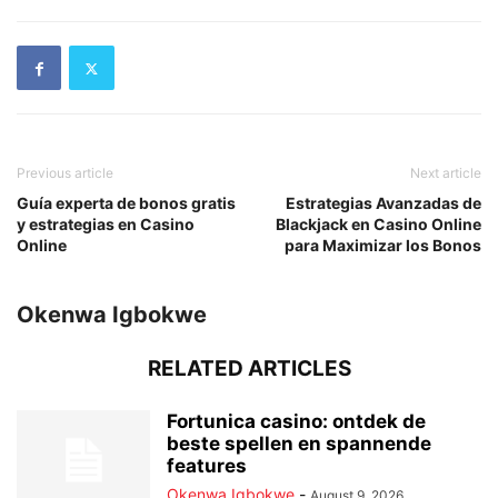
Previous article
Next article
Guía experta de bonos gratis
Estrategias Avanzadas de
y estrategias en Casino
Blackjack en Casino Online
Online
para Maximizar los Bonos
Okenwa Igbokwe
RELATED ARTICLES
Fortunica casino: ontdek de
beste spellen en spannende
features
Okenwa Igbokwe
-
August 9, 2026