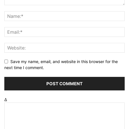
Save my name, email, and website in this browser for the
next time I comment.
Δ