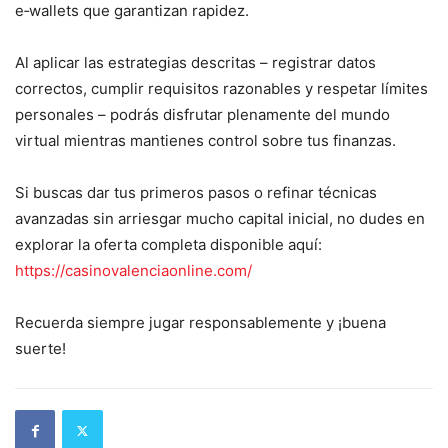
e‑wallets que garantizan rapidez.
Al aplicar las estrategias descritas – registrar datos
correctos, cumplir requisitos razonables y respetar límites
personales – podrás disfrutar plenamente del mundo
virtual mientras mantienes control sobre tus finanzas.
Si buscas dar tus primeros pasos o refinar técnicas
avanzadas sin arriesgar mucho capital inicial, no dudes en
explorar la oferta completa disponible aquí:
https://casinovalenciaonline.com/
Recuerda siempre jugar responsablemente y ¡buena
suerte!