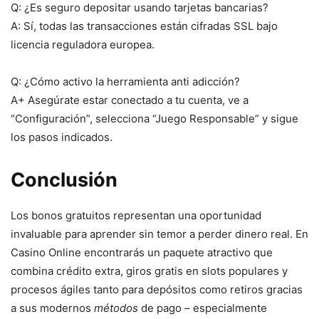
Q: ¿Es seguro depositar usando tarjetas bancarias?
A: Sí, todas las transacciones están cifradas SSL bajo
licencia reguladora europea.
Q: ¿Cómo activo la herramienta anti adicción?
A+​ Asegúrate estar conectado a tu cuenta, ve a
“Configuración”, selecciona “Juego Responsable” y sigue
los pasos indicados.
Conclusión
Los bonos gratuitos representan una oportunidad
invaluable para aprender sin temor a perder dinero real. En
Casino Online encontrarás un paquete atractivo que
combina crédito extra, giros gratis en slots populares y
procesos ágiles tanto para depósitos como retiros gracias
a sus modernos
métodos
de pago – especialmente