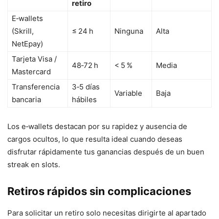
retiro
E‑wallets
(Skrill,
≤ 24 h
Ninguna
Alta
NetEpay)
Tarjeta Visa /
48‑72 h
< 5 %
Media
Mastercard
Transferencia
3‑5 días
Variable
Baja
bancaria
hábiles
Los e‑wallets destacan por su rapidez y ausencia de
cargos ocultos, lo que resulta ideal cuando deseas
disfrutar rápidamente tus ganancias después de un buen
streak en slots.
Retiros rápidos sin complicaciones
Para solicitar un retiro solo necesitas dirigirte al apartado