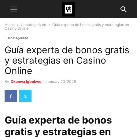
Home
Uncategorized
Guía experta de bonos gratis y estrategias en
Casino Online
Uncategorized
Guía experta de bonos gratis
y estrategias en Casino
Online
By
Okenwa Igbokwe
-
January 20, 2026
Guía experta de bonos
gratis y estrategias en