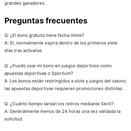
grandes ganadores.
Preguntas frecuentes
Q: ¿El bono gratuito tiene fecha límite?
A: Sí, normalmente expira dentro de los primeros siete
días tras activarse.
Q: ¿Puedo usar mi bono en juegos deportivos como
apuestas deportivas o Sportium?
A: Los bonos están restringidos a slots y juegos del casino;
las apuestas deportivas requieren promociones distintas.
Q: ¿Cuánto tiempo tardan los retiros mediante Skrill?
A: Generalmente menos de 24 horas una vez validada la
solicitud.