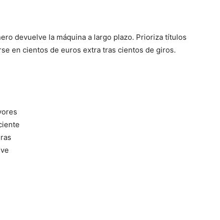
nero devuelve la máquina a largo plazo. Prioriza títulos
se en cientos de euros extra tras cientos de giros.
s
yores
ciente
eras
ive