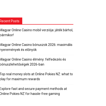
Recent Posts
Magyar Online Casino mobil verziója: játék bárhol,
bármikor!
Magyar Online Casino bónuszok 2026: maximális
nyeremények és előnyök
Magyar Online Casino élmény: felfedezés és
bónuszlehetőségek 2026-ban
Top real money slots at Online Pokies NZ: what to
play for maximum rewards
Explore fast and secure payment methods at
Online Pokies NZ for hassle-free gaming