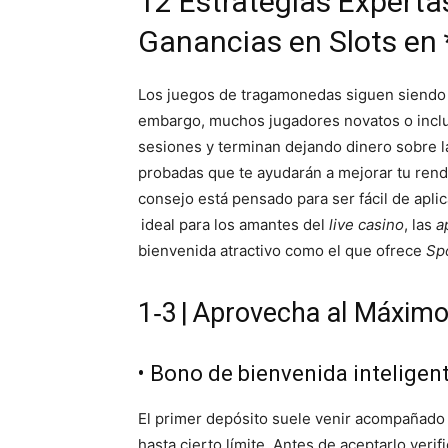
12 Estrategias Experta
Ganancias en Slots en 
Los juegos de tragamonedas siguen siendo el
embargo, muchos jugadores novatos o incl
sesiones y terminan dejando dinero sobre la
probadas que te ayudarán a mejorar tu ren
consejo está pensado para ser fácil de apli
ideal para los amantes del
live casino
, las
a
bienvenida atractivo como el que ofrece
Sp
1‑3 | Aprovecha al Máxim
• Bono de bienvenida inteligen
El primer depósito suele venir acompañado d
hasta cierto límite. Antes de aceptarlo verif