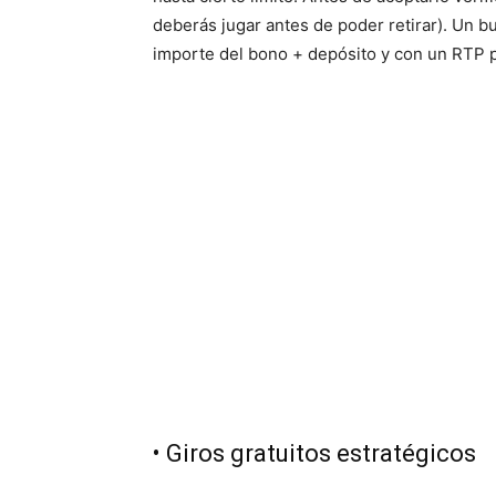
deberás jugar antes de poder retirar). Un b
importe del bono + depósito y con un RTP 
• Giros gratuitos estratégicos