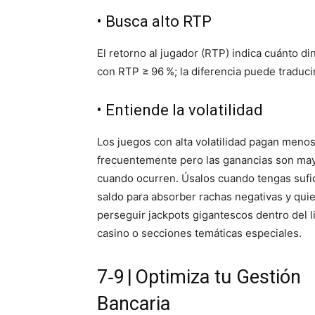
• Busca alto RTP
El retorno al jugador (RTP) indica cuánto di
con RTP ≥ 96 %; la diferencia puede traducir
• Entiende la volatilidad
Los juegos con alta volatilidad pagan meno
frecuentemente pero las ganancias son ma
cuando ocurren. Úsalos cuando tengas sufi
saldo para absorber rachas negativas y qui
perseguir jackpots gigantescos dentro del l
casino o secciones temáticas especiales.
7‑9 | Optimiza tu Gestión
Bancaria