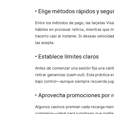
• Elige métodos rápidos y segu
Entre los métodos de pago, las tarjetas Vis
hábiles en procesar retiros, mientras que 
hacerlo casi al instante. Si deseas velocida
las acepta.
• Establece límites claros
Antes de comenzar una sesión fija una canti
retirar ganancias (
cash‑out
). Esta práctica 
bajo control—aunque siempre recuerda jug
• Aprovecha promociones por 
Algunos casinos premian cada recarga mensu
complejos—ideal para jugadores que prefie