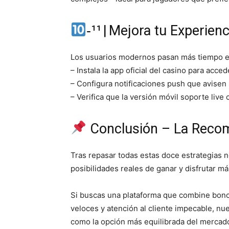
‑¹¹ | Mejora tu Experien
Los usuarios modernos pasan más tiempo e
– Instala la app oficial del casino para acce
– Configura notificaciones push que avise
– Verifica que la versión móvil soporte live 
Conclusión – La Recom
Tras repasar todas estas doce estrategias 
posibilidades reales de ganar y disfrutar m
Si buscas una plataforma que combine bon
veloces y atención al cliente impecable, nu
como la opción más equilibrada del mercad