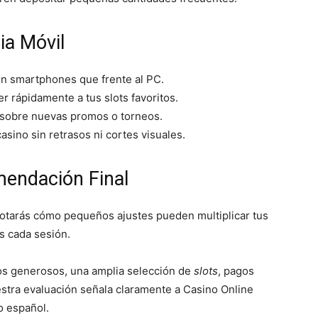
cia Móvil
n smartphones que frente al PC.
der rápidamente a tus slots favoritos.
n sobre nuevas promos o torneos.
casino sin retrasos ni cortes visuales.
endación Final
notarás cómo pequeños ajustes pueden multiplicar tus
ás cada sesión.
os generosos, una amplia selección de
slots
, pagos
estra evaluación señala claramente a Casino Online
o español.