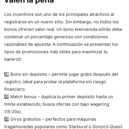
Los incentivos son uno de los principales atractivos al
registrarse en un nuevo sitio. Sin embargo, no todos los
bonos ofrecen valor real. Un bono bienvenida sólido debe
combinar un porcentaje generoso con condiciones
razonables de apuesta. A continuación se presentan los
tipos de promociones más útiles para maximizar tu
bankroll:
1️⃣ Bono sin depósito – permite jugar gratis después del
registro; ideal para probar la plataforma sin riesgo
financiero.
2️⃣ Match bonus – duplica tu primer depósito hasta un
límite establecido; busca ofertas con bajo wagering
(15‑20x).
3️⃣ Giros gratuitos – perfectos para máquinas
tragamonedas populares como
Starburst
o
Gonzo’s Quest
.