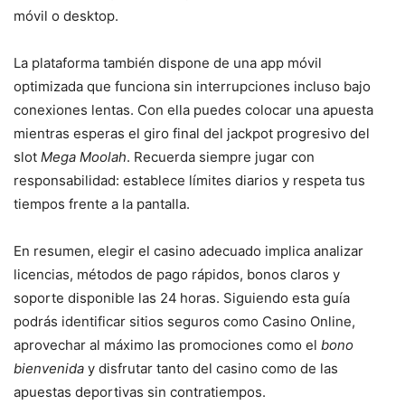
móvil o desktop.
La plataforma también dispone de una app móvil
optimizada que funciona sin interrupciones incluso bajo
conexiones lentas. Con ella puedes colocar una apuesta
mientras esperas el giro final del jackpot progresivo del
slot
Mega Moolah
. Recuerda siempre jugar con
responsabilidad: establece límites diarios y respeta tus
tiempos frente a la pantalla.
En resumen, elegir el casino adecuado implica analizar
licencias, métodos de pago rápidos, bonos claros y
soporte disponible las 24 horas. Siguiendo esta guía
podrás identificar sitios seguros como Casino Online,
aprovechar al máximo las promociones como el
bono
bienvenida
y disfrutar tanto del casino como de las
apuestas deportivas sin contratiempos.