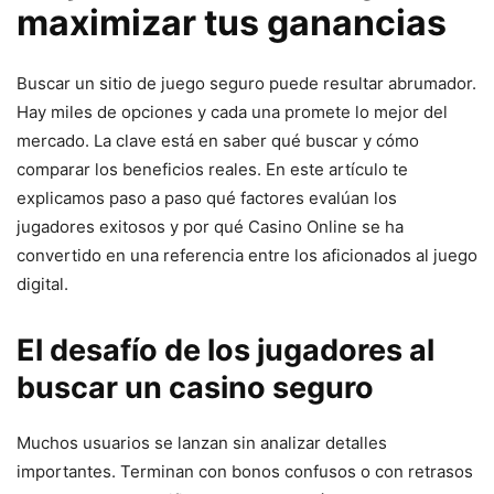
maximizar tus ganancias
Buscar un sitio de juego seguro puede resultar abrumador.
Hay miles de opciones y cada una promete lo mejor del
mercado. La clave está en saber qué buscar y cómo
comparar los beneficios reales. En este artículo te
explicamos paso a paso qué factores evalúan los
jugadores exitosos y por qué Casino Online se ha
convertido en una referencia entre los aficionados al juego
digital.
El desafío de los jugadores al
buscar un casino seguro
Muchos usuarios se lanzan sin analizar detalles
importantes. Terminan con bonos confusos o con retrasos