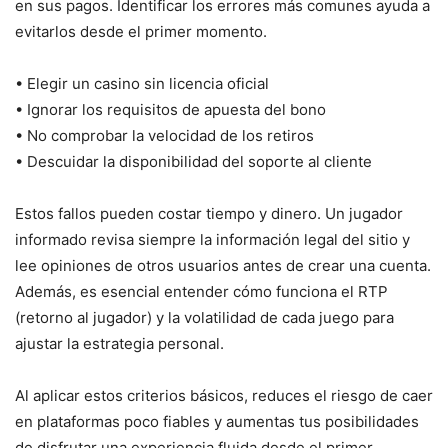
en sus pagos. Identificar los errores más comunes ayuda a
evitarlos desde el primer momento.
• Elegir un casino sin licencia oficial
• Ignorar los requisitos de apuesta del bono
• No comprobar la velocidad de los retiros
• Descuidar la disponibilidad del soporte al cliente
Estos fallos pueden costar tiempo y dinero. Un jugador
informado revisa siempre la información legal del sitio y
lee opiniones de otros usuarios antes de crear una cuenta.
Además, es esencial entender cómo funciona el RTP
(retorno al jugador) y la volatilidad de cada juego para
ajustar la estrategia personal.
Al aplicar estos criterios básicos, reduces el riesgo de caer
en plataformas poco fiables y aumentas tus posibilidades
de disfrutar una experiencia fluida desde el primer