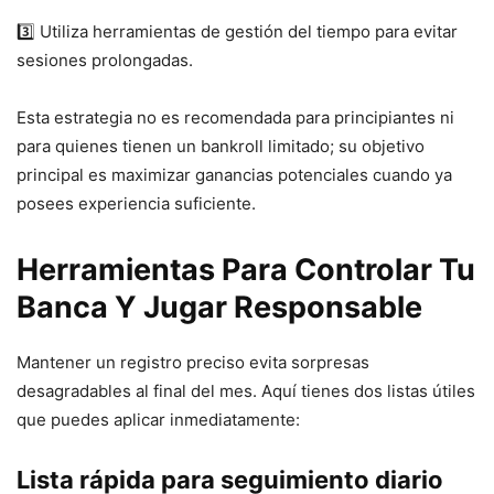
3️⃣ Utiliza herramientas de gestión del tiempo para evitar
sesiones prolongadas.
Esta estrategia no es recomendada para principiantes ni
para quienes tienen un bankroll limitado; su objetivo
principal es maximizar ganancias potenciales cuando ya
posees experiencia suficiente.
Herramientas Para Controlar Tu
Banca Y Jugar Responsable
Mantener un registro preciso evita sorpresas
desagradables al final del mes. Aquí tienes dos listas útiles
que puedes aplicar inmediatamente:
Lista rápida para seguimiento diario