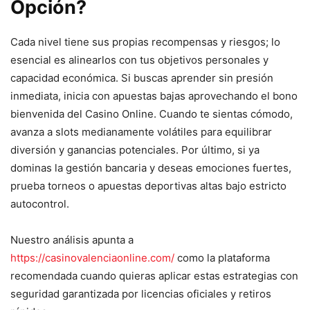
Opción?
Cada nivel tiene sus propias recompensas y riesgos; lo
esencial es alinearlos con tus objetivos personales y
capacidad económica. Si buscas aprender sin presión
inmediata, inicia con apuestas bajas aprovechando el bono
bienvenida del Casino Online. Cuando te sientas cómodo,
avanza a slots medianamente volátiles para equilibrar
diversión y ganancias potenciales. Por último, si ya
dominas la gestión bancaria y deseas emociones fuertes,
prueba torneos o apuestas deportivas altas bajo estricto
autocontrol.
Nuestro análisis apunta a
https://casinovalenciaonline.com/
como la plataforma
recomendada cuando quieras aplicar estas estrategias con
seguridad garantizada por licencias oficiales y retiros