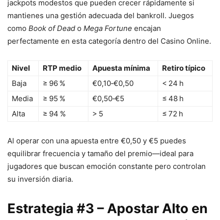
jackpots modestos que pueden crecer rápidamente si
mantienes una gestión adecuada del bankroll. Juegos
como
Book of Dead
o
Mega Fortune
encajan
perfectamente en esta categoría dentro del Casino Online.
Nivel
RTP medio
Apuesta mínima
Retiro típico
Baja
≥ 96 %
€0,10‑€0,50
< 24 h
Media
≥ 95 %
€0,50‑€5
≤ 48 h
Alta
≥ 94 %
> 5
≤ 72 h
Al operar con una apuesta entre €0,50 y €5 puedes
equilibrar frecuencia y tamaño del premio—ideal para
jugadores que buscan emoción constante pero controlan
su inversión diaria.
Estrategia #3 – Apostar Alto en