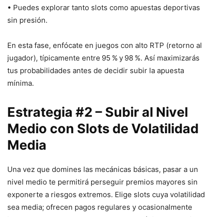
• Puedes explorar tanto slots como apuestas deportivas
sin presión.
En esta fase, enfócate en juegos con alto RTP (retorno al
jugador), típicamente entre 95 % y 98 %. Así maximizarás
tus probabilidades antes de decidir subir la apuesta
mínima.
Estrategia #2 – Subir al Nivel
Medio con Slots de Volatilidad
Media
Una vez que domines las mecánicas básicas, pasar a un
nivel medio te permitirá perseguir premios mayores sin
exponerte a riesgos extremos. Elige slots cuya volatilidad
sea media; ofrecen pagos regulares y ocasionalmente