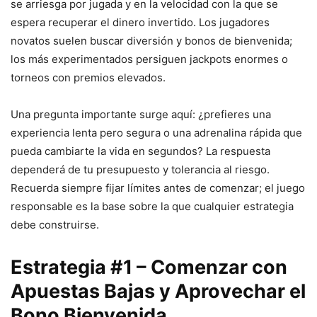
se arriesga por jugada y en la velocidad con la que se
espera recuperar el dinero invertido. Los jugadores
novatos suelen buscar diversión y bonos de bienvenida;
los más experimentados persiguen jackpots enormes o
torneos con premios elevados.
Una pregunta importante surge aquí: ¿prefieres una
experiencia lenta pero segura o una adrenalina rápida que
pueda cambiarte la vida en segundos? La respuesta
dependerá de tu presupuesto y tolerancia al riesgo.
Recuerda siempre fijar límites antes de comenzar; el juego
responsable es la base sobre la que cualquier estrategia
debe construirse.
Estrategia #1 – Comenzar con
Apuestas Bajas y Aprovechar el
Bono Bienvenida