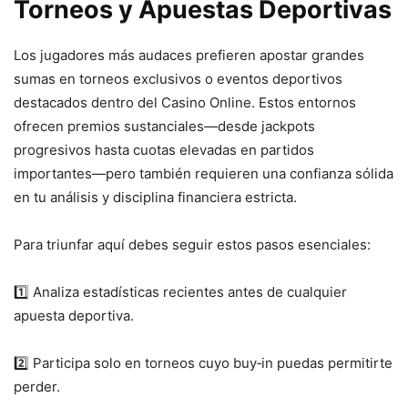
Torneos y Apuestas Deportivas
Los jugadores más audaces prefieren apostar grandes
sumas en torneos exclusivos o eventos deportivos
destacados dentro del Casino Online. Estos entornos
ofrecen premios sustanciales—desde jackpots
progresivos hasta cuotas elevadas en partidos
importantes—pero también requieren una confianza sólida
en tu análisis y disciplina financiera estricta.
Para triunfar aquí debes seguir estos pasos esenciales:
1️⃣ Analiza estadísticas recientes antes de cualquier
apuesta deportiva.
2️⃣ Participa solo en torneos cuyo buy‑in puedas permitirte
perder.