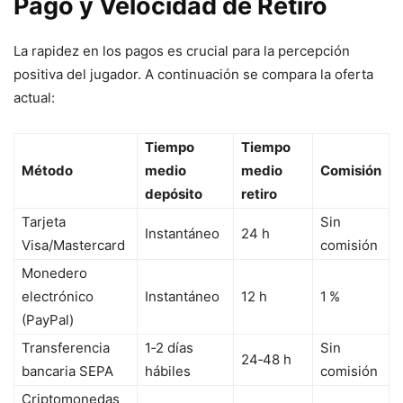
Pago y Velocidad de Retiro
La rapidez en los pagos es crucial para la percepción
positiva del jugador. A continuación se compara la oferta
actual:
Tiempo
Tiempo
Método
medio
medio
Comisión
depósito
retiro
Tarjeta
Sin
Instantáneo
24 h
Visa/Mastercard
comisión
Monedero
electrónico
Instantáneo
12 h
1 %
(PayPal)
Transferencia
1‑2 días
Sin
24‑48 h
bancaria SEPA
hábiles
comisión
Criptomonedas