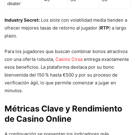
dealer
Industry Secret:
Los
slots
con volatilidad media tienden a
ofrecer mejores tasas de retorno al jugador (
RTP
) a largo
plazo.
Para los jugadores que buscan combinar bonos atractivos
con una oferta robusta,
Casino Cirsa
entrega exactamente
esos beneficios. La plataforma destaca por su bono
bienvenida del 150 % hasta €500 y por su proceso de
verificación ágil, lo que permite comenzar a jugar en
minutos.
Métricas Clave y Rendimiento
de Casino Online
A continuación se presentan los indicadores más