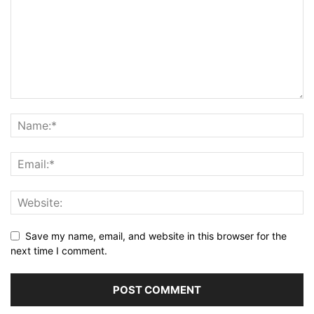
Save my name, email, and website in this browser for the
next time I comment.