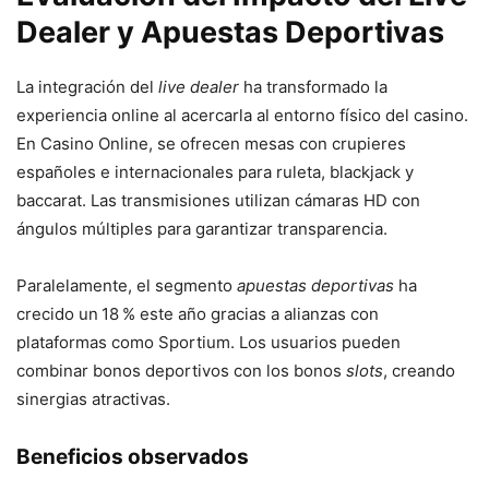
Dealer y Apuestas Deportivas
La integración del
live dealer
ha transformado la
experiencia online al acercarla al entorno físico del casino.
En Casino Online, se ofrecen mesas con crupieres
españoles e internacionales para ruleta, blackjack y
baccarat. Las transmisiones utilizan cámaras HD con
ángulos múltiples para garantizar transparencia.
Paralelamente, el segmento
apuestas deportivas
ha
crecido un 18 % este año gracias a alianzas con
plataformas como Sportium. Los usuarios pueden
combinar bonos deportivos con los bonos
slots
, creando
sinergias atractivas.
Beneficios observados