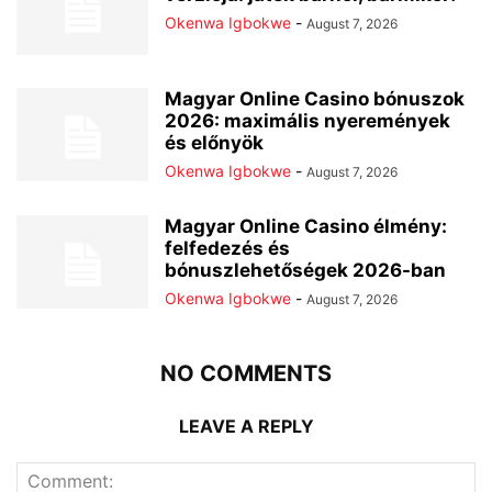
Okenwa Igbokwe
-
August 7, 2026
Magyar Online Casino bónuszok
2026: maximális nyeremények
és előnyök
Okenwa Igbokwe
-
August 7, 2026
Magyar Online Casino élmény:
felfedezés és
bónuszlehetőségek 2026-ban
Okenwa Igbokwe
-
August 7, 2026
NO COMMENTS
LEAVE A REPLY