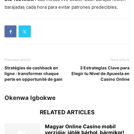
barajadas cada hora para evitar patrones predecibles.
Previous article
Next article
Stratégies de cashback en
3 Estrategias Clave para
ligne : transformer chaque
Elegir tu Nivel de Apuesta en
perte en opportunité de gain
Casino Online
Okenwa Igbokwe
RELATED ARTICLES
Magyar Online Casino mobil
verziója: játék bárhol, bármikor!