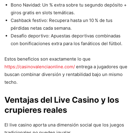
Bono Navidad: Un % extra sobre tu segundo depósito +
giros gratis en slots temáticas.
Cashback festivo: Recupera hasta un 10 % de tus
pérdidas netas cada semana.
Desafío deportivo: Apuestas deportivas combinadas
con bonificaciones extra para los fanáticos del fútbol.
Estos beneficios son exactamente lo que
https://casinovalenciaonline.com/
entrega a jugadores que
buscan combinar diversión y rentabilidad bajo un mismo
techo.
Ventajas del Live Casino y los
crupieres reales
El live casino aporta una dimensión social que los juegos
tradicionales no pueden igualar.