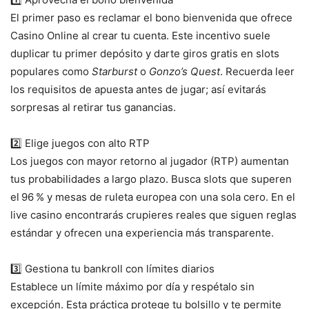
El primer paso es reclamar el bono bienvenida que ofrece
Casino Online al crear tu cuenta. Este incentivo suele
duplicar tu primer depósito y darte giros gratis en slots
populares como
Starburst
o
Gonzo’s Quest
. Recuerda leer
los requisitos de apuesta antes de jugar; así evitarás
sorpresas al retirar tus ganancias.
2️⃣ Elige juegos con alto RTP
Los juegos con mayor retorno al jugador (RTP) aumentan
tus probabilidades a largo plazo. Busca slots que superen
el 96 % y mesas de ruleta europea con una sola cero. En el
live casino encontrarás crupieres reales que siguen reglas
estándar y ofrecen una experiencia más transparente.
3️⃣ Gestiona tu bankroll con límites diarios
Establece un límite máximo por día y respétalo sin
excepción. Esta práctica protege tu bolsillo y te permite