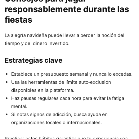
responsablemente durante las
fiestas
La alegría navideña puede llevar a perder la noción del
tiempo y del dinero invertido.
Estrategias clave
Establece un presupuesto semanal y nunca lo excedas.
Usa las herramientas de límite auto‑exclusión
disponibles en la plataforma.
Haz pausas regulares cada hora para evitar la fatiga
mental.
Si notas signos de adicción, busca ayuda en
organizaciones locales o internacionales.
Practicar estos hábitos garantiza que tu experiencia sea