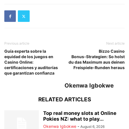
Previous article
Next article
Guía experta sobre la
Bizzo Casino
equidad de los juegos en
Bonus‑Strategien: So holst
Casino Online:
du das Maximum aus deinen
certificaciones y auditorías
Freispiele‑Runden heraus
que garantizan confianza
Okenwa Igbokwe
RELATED ARTICLES
Top real money slots at Online
Pokies NZ: what to play...
Okenwa Igbokwe
-
August 6, 2026