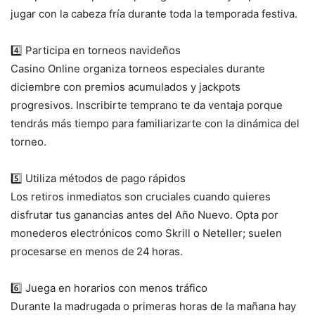
jugar con la cabeza fría durante toda la temporada festiva.
4️⃣ Participa en torneos navideños
Casino Online organiza torneos especiales durante
diciembre con premios acumulados y jackpots
progresivos. Inscribirte temprano te da ventaja porque
tendrás más tiempo para familiarizarte con la dinámica del
torneo.
5️⃣ Utiliza métodos de pago rápidos
Los retiros inmediatos son cruciales cuando quieres
disfrutar tus ganancias antes del Año Nuevo. Opta por
monederos electrónicos como Skrill o Neteller; suelen
procesarse en menos de 24 horas.
6️⃣ Juega en horarios con menos tráfico
Durante la madrugada o primeras horas de la mañana hay