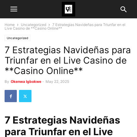
Home
Uncategorized
7 Estrategias Navideñas para Triunfar en el
Live Casino de **Casino Online**
Uncategorized
7 Estrategias Navideñas para
Triunfar en el Live Casino de
**Casino Online**
By
Okenwa Igbokwe
-
May 22, 2025
7 Estrategias Navideñas
para Triunfar en el Live