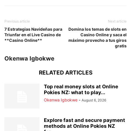
Previous article
Next article
7 Estrategias Navideñas para
Domina los temas de slots en
Triunfar en el Live Casino de
Casino Online y saca el
**Casino Online**
máximo provecho a tus giros
gratis
Okenwa Igbokwe
RELATED ARTICLES
Top real money slots at Online
Pokies NZ: what to play...
Okenwa Igbokwe
-
August 6, 2026
Explore fast and secure payment
methods at Online Pokies NZ