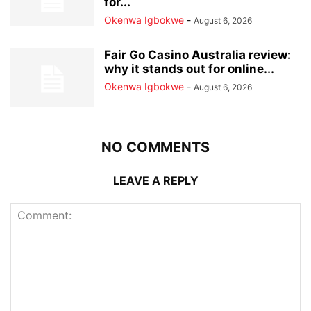
for...
Okenwa Igbokwe
-
August 6, 2026
Fair Go Casino Australia review:
why it stands out for online...
Okenwa Igbokwe
-
August 6, 2026
NO COMMENTS
LEAVE A REPLY