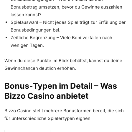
Bonusbetrag umsetzen, bevor du Gewinne auszahlen
lassen kannst?
Spielauswahl – Nicht jedes Spiel trägt zur Erfüllung der
Bonusbedingungen bei.
Zeitliche Begrenzung – Viele Boni verfallen nach
wenigen Tagen.
Wenn du diese Punkte im Blick behältst, kannst du deine
Gewinnchancen deutlich erhöhen.
Bonus‑Typen im Detail – Was
Bizzo Casino anbietet
Bizzo Casino stellt mehrere Bonusformen bereit, die sich
für unterschiedliche Spielertypen eignen.