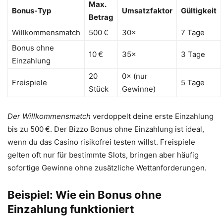
Max.
Bonus‑Typ
Umsatzfaktor
Gültigkeit
Betrag
Willkommensmatch
500 €
30×
7 Tage
Bonus ohne
10 €
35×
3 Tage
Einzahlung
20
0× (nur
Freispiele
5 Tage
Stück
Gewinne)
Der Willkommensmatch
verdoppelt deine erste Einzahlung
bis zu 500 €. Der Bizzo Bonus ohne Einzahlung ist ideal,
wenn du das Casino risikofrei testen willst. Freispiele
gelten oft nur für bestimmte Slots, bringen aber häufig
sofortige Gewinne ohne zusätzliche Wettanforderungen.
Beispiel: Wie ein Bonus ohne
Einzahlung funktioniert