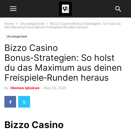
Home
Uncategorized
Bizzo Casino Bonus‑Strategien: So holst du
das Maximum aus deinen Freispiele‑Runden heraus
Uncategorized
Bizzo Casino
Bonus‑Strategien: So holst
du das Maximum aus deinen
Freispiele‑Runden heraus
By
Okenwa Igbokwe
-
May 23, 2025
Bizzo Casino