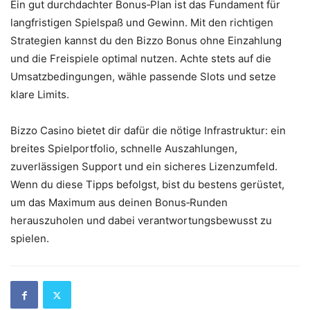
Ein gut durchdachter Bonus‑Plan ist das Fundament für
langfristigen Spielspaß und Gewinn. Mit den richtigen
Strategien kannst du den Bizzo Bonus ohne Einzahlung
und die Freispiele optimal nutzen. Achte stets auf die
Umsatzbedingungen, wähle passende Slots und setze
klare Limits.
Bizzo Casino bietet dir dafür die nötige Infrastruktur: ein
breites Spielportfolio, schnelle Auszahlungen,
zuverlässigen Support und ein sicheres Lizenzumfeld.
Wenn du diese Tipps befolgst, bist du bestens gerüstet,
um das Maximum aus deinen Bonus‑Runden
herauszuholen und dabei verantwortungsbewusst zu
spielen.