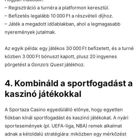
– Regisztráció a turnéra a platformon keresztül.
– Befizetés legalább 10 000 Ft a részvételi díjhoz.
– Játék a megadott időablakban, ahol a legmagasabb
nyeremények jutalmak.
Az egyik példa: egy játékos 30 000 Ft befizetett, és a turné
közben 3 000 Ft bónuszt kapott, plusz 20 ingyenes
pörgetést a
Gonzo’s Quest
játékhoz.
4. Kombináld a sportfogadást a
kaszinó játékokkal
A Sportaza Casino egyedülálló előnye, hogy egyetlen
fiókban kínál sportfogadást és kaszinó játékokat. A nyári
sportesemények (pl. UEFA-liga, NBA) remek alkalmat
adnak a kétoldalú stratégiára: miközben egy mérkőzést