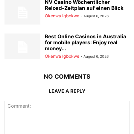
NV Casino Wöchentlicher
Reload-Zeitplan auf einen Blick
Okenwa Igbokwe
-
August 6, 2026
Best Online Casinos in Australia
for mobile players: Enjoy real
money...
Okenwa Igbokwe
-
August 6, 2026
NO COMMENTS
LEAVE A REPLY