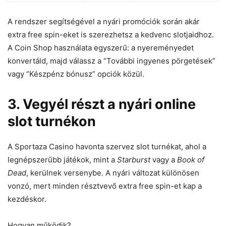
A rendszer segítségével a nyári promóciók során akár
extra free spin-eket is szerezhetsz a kedvenc slotjaidhoz.
A Coin Shop használata egyszerű: a nyereményedet
konvertáld, majd válassz a “További ingyenes pörgetések”
vagy “Készpénz bónusz” opciók közül.
3. Vegyél részt a nyári online
slot turnékon
A Sportaza Casino havonta szervez slot turnékat, ahol a
legnépszerűbb játékok, mint a
Starburst
vagy a
Book of
Dead
, kerülnek versenybe. A nyári változat különösen
vonzó, mert minden résztvevő extra free spin-et kap a
kezdéskor.
Hogyan működik?