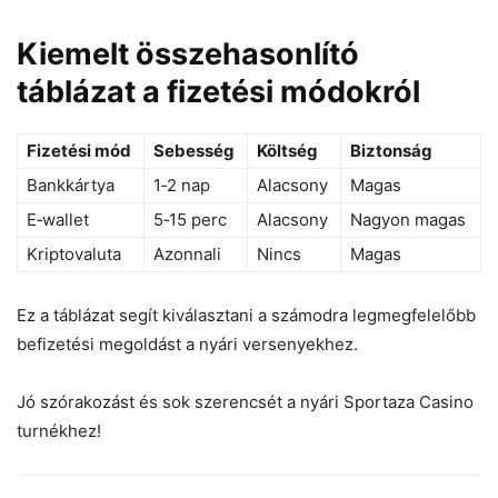
Kiemelt összehasonlító
táblázat a fizetési módokról
Fizetési mód
Sebesség
Költség
Biztonság
Bankkártya
1‑2 nap
Alacsony
Magas
E‑wallet
5‑15 perc
Alacsony
Nagyon magas
Kriptovaluta
Azonnali
Nincs
Magas
Ez a táblázat segít kiválasztani a számodra legmegfelelőbb
befizetési megoldást a nyári versenyekhez.
Jó szórakozást és sok szerencsét a nyári Sportaza Casino
turnékhez!