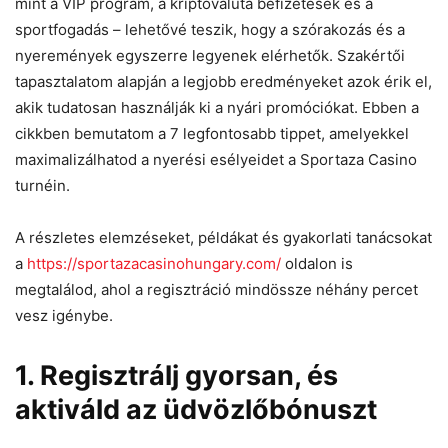
mint a VIP program, a kriptovaluta befizetések és a
sportfogadás – lehetővé teszik, hogy a szórakozás és a
nyeremények egyszerre legyenek elérhetők. Szakértői
tapasztalatom alapján a legjobb eredményeket azok érik el,
akik tudatosan használják ki a nyári promóciókat. Ebben a
cikkben bemutatom a 7 legfontosabb tippet, amelyekkel
maximalizálhatod a nyerési esélyeidet a Sportaza Casino
turnéin.
A részletes elemzéseket, példákat és gyakorlati tanácsokat
a
https://sportazacasinohungary.com/
oldalon is
megtalálod, ahol a regisztráció mindössze néhány percet
vesz igénybe.
1. Regisztrálj gyorsan, és
aktiváld az üdvözlőbónuszt