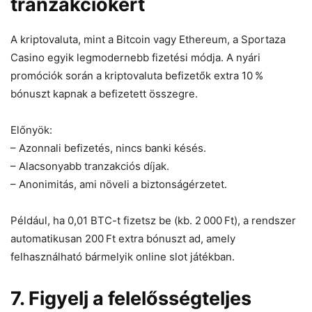
tranzakciókért
A kriptovaluta, mint a Bitcoin vagy Ethereum, a Sportaza
Casino egyik legmodernebb fizetési módja. A nyári
promóciók során a kriptovaluta befizetők extra 10 %
bónuszt kapnak a befizetett összegre.
Előnyök:
– Azonnali befizetés, nincs banki késés.
– Alacsonyabb tranzakciós díjak.
– Anonimitás, ami növeli a biztonságérzetet.
Például, ha 0,01 BTC-t fizetsz be (kb. 2 000 Ft), a rendszer
automatikusan 200 Ft extra bónuszt ad, amely
felhasználható bármelyik online slot játékban.
7. Figyelj a felelősségteljes