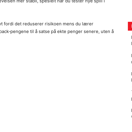
elsen mer stabil, spesielt når du tester nye spill i
tivt fordi det reduserer risikoen mens du lærer
hback‑pengene til å satse på ekte penger senere, uten å