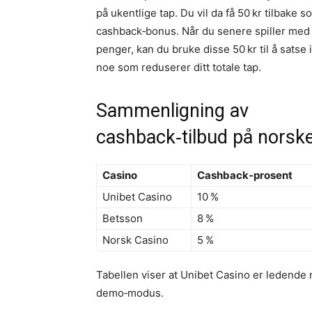
på ukentlige tap. Du vil da få 50 kr tilbake s
cashback‑bonus. Når du senere spiller med
penger, kan du bruke disse 50 kr til å satse 
noe som reduserer ditt totale tap.
Sammenligning av
cashback‑tilbud på norske
Casino
Cashback‑prosent
Unibet Casino
10 %
Betsson
8 %
Norsk Casino
5 %
Tabellen viser at Unibet Casino er ledende n
demo‑modus.