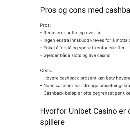
Pros og cons med cashbac
Pros:
– Reduserer netto tap over tid
– Ingen ekstra innskudd kreves for å motta
– Enkel å forstå og spore i kontoutskriften
– Gjelder både slots og live casino
Cons:
– Høyere cashback‑prosent kan bety høyere
– Noen casinoer har strenge omsetningskra
– Cashback‑beløp er ofte begrenset per uk
Hvorfor Unibet Casino er 
spillere