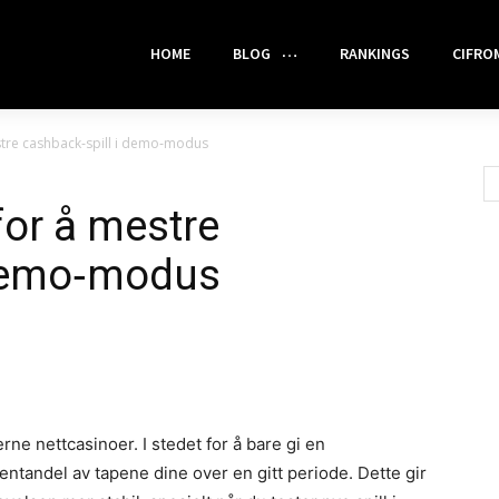
HOME
BLOG
RANKINGS
CIFRO
stre cashback‑spill i demo‑modus
for å mestre
 demo‑modus
rne nettcasinoer. I stedet for å bare gi en
ntandel av tapene dine over en gitt periode. Dette gir