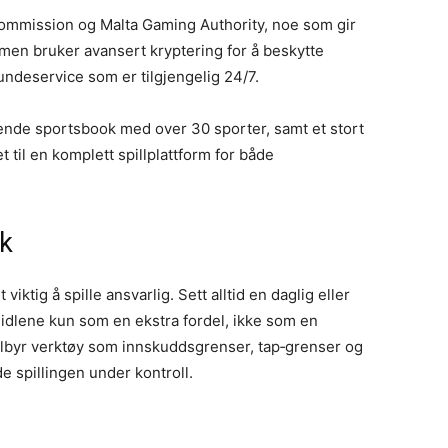
Commission og Malta Gaming Authority, noe som gir
ormen bruker avansert kryptering for å beskytte
undeservice som er tilgjengelig 24/7.
attende sportsbook med over 30 sporter, samt et stort
et til en komplett spillplattform for både
ck
viktig å spille ansvarlig. Sett alltid en daglig eller
midlene kun som en ekstra fordel, ikke som en
 tilbyr verktøy som innskuddsgrenser, tap‑grenser og
e spillingen under kontroll.