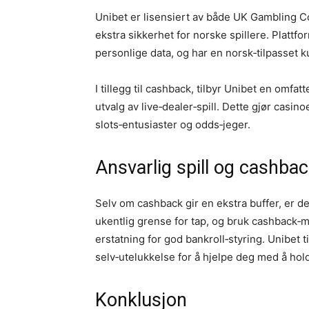
Unibet er lisensiert av både UK Gambling 
ekstra sikkerhet for norske spillere. Plattf
personlige data, og har en norsk‑tilpasset k
I tillegg til cashback, tilbyr Unibet en omf
utvalg av live‑dealer‑spill. Dette gjør casino
slots‑entusiaster og odds‑jeger.
Ansvarlig spill og cashba
Selv om cashback gir en ekstra buffer, er det 
ukentlig grense for tap, og bruk cashback‑
erstatning for god bankroll‑styring. Unibet
selv‑utelukkelse for å hjelpe deg med å hold
Konklusjon