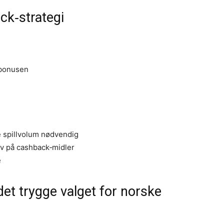
k‑strategi
 bonusen
 spillvolum nødvendig
v på cashback‑midler
e
det trygge valget for norske