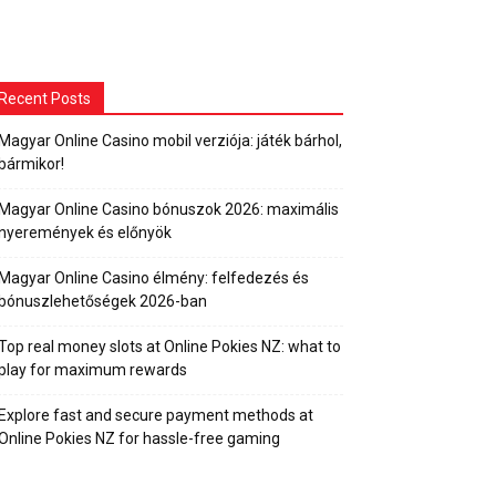
Recent Posts
Magyar Online Casino mobil verziója: játék bárhol,
bármikor!
Magyar Online Casino bónuszok 2026: maximális
nyeremények és előnyök
Magyar Online Casino élmény: felfedezés és
bónuszlehetőségek 2026-ban
Top real money slots at Online Pokies NZ: what to
play for maximum rewards
Explore fast and secure payment methods at
Online Pokies NZ for hassle-free gaming